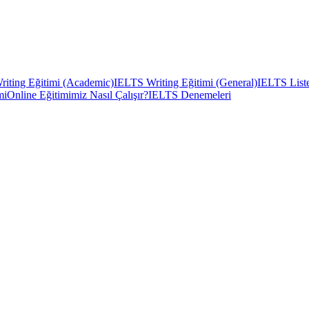
iting Eğitimi (Academic)
IELTS Writing Eğitimi (General)
IELTS Liste
mi
Online Eğitimimiz Nasıl Çalışır?
IELTS Denemeleri