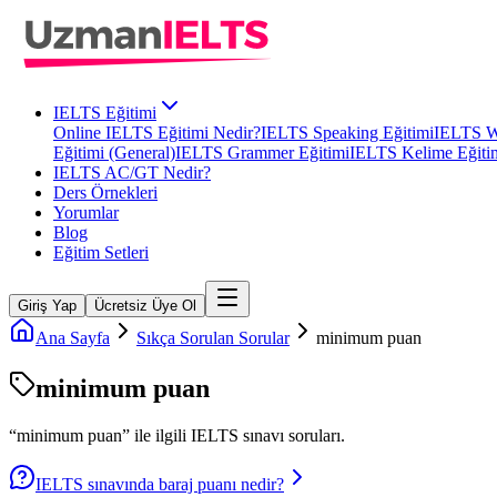
IELTS Eğitimi
Online IELTS Eğitimi Nedir?
IELTS Speaking Eğitimi
IELTS Wr
Eğitimi (General)
IELTS Grammer Eğitimi
IELTS Kelime Eğiti
IELTS AC/GT Nedir?
Ders Örnekleri
Yorumlar
Blog
Eğitim Setleri
Giriş Yap
Ücretsiz Üye Ol
Ana Sayfa
Sıkça Sorulan Sorular
minimum puan
minimum puan
“
minimum puan
” ile ilgili
IELTS
sınavı soruları.
IELTS sınavında baraj puanı nedir?