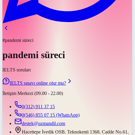
#pandemi süreci
pandemi süreci
IELTS soruları
IELTS sınavı online olur mu?
İletişim Merkezi (09.00 - 22.00)
0(312) 911 37 15
0(546) 855 07 15
(WhatsApp)
destek@uzmandil.com
Hacettepe İvedik OSB. Teknokenti 1368. Cadde No.61,