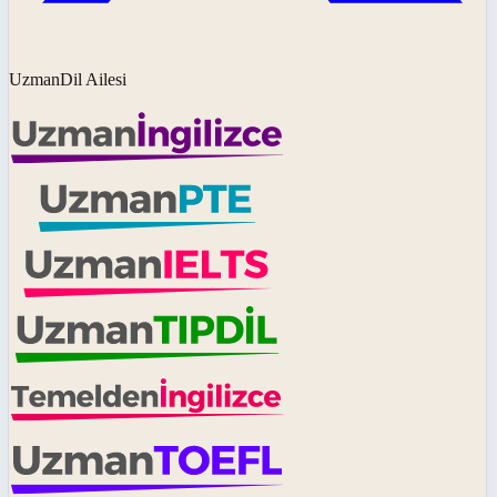
UzmanDil Ailesi