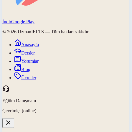
İndir
Google Play
©
2026
UzmanIELTS
— Tüm hakları saklıdır.
Anasayfa
Dersler
Yorumlar
Blog
Ücretler
Eğitim Danışmanı
Çevrimiçi (online)