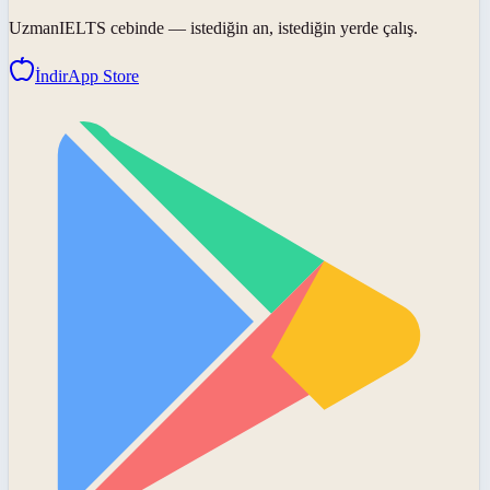
UzmanIELTS
cebinde — istediğin an, istediğin yerde çalış.
İndir
App Store