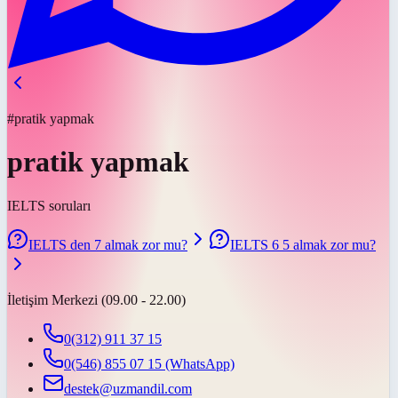
#pratik yapmak
pratik yapmak
IELTS soruları
IELTS den 7 almak zor mu?
IELTS 6 5 almak zor mu?
İletişim Merkezi (09.00 - 22.00)
0(312) 911 37 15
0(546) 855 07 15
(WhatsApp)
destek@uzmandil.com