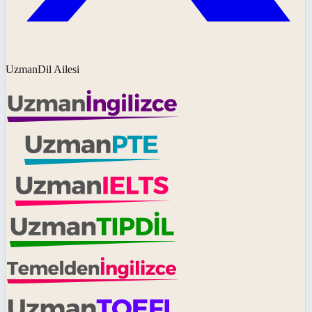
UzmanDil Ailesi