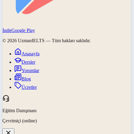
İndir
Google Play
©
2026
UzmanIELTS
— Tüm hakları saklıdır.
Anasayfa
Dersler
Yorumlar
Blog
Ücretler
Eğitim Danışmanı
Çevrimiçi (online)