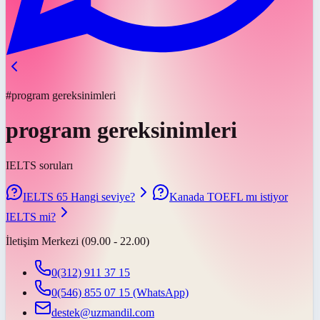
#program gereksinimleri
program gereksinimleri
IELTS soruları
IELTS 65 Hangi seviye?
Kanada TOEFL mı istiyor
IELTS mi?
İletişim Merkezi (09.00 - 22.00)
0(312) 911 37 15
0(546) 855 07 15
(WhatsApp)
destek@uzmandil.com