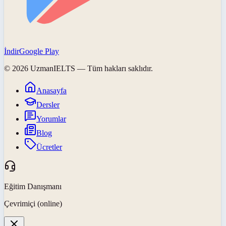
İndir
Google Play
©
2026
UzmanIELTS
— Tüm hakları saklıdır.
Anasayfa
Dersler
Yorumlar
Blog
Ücretler
Eğitim Danışmanı
Çevrimiçi (online)