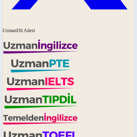
UzmanDil Ailesi