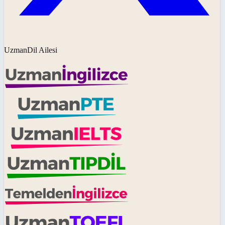
UzmanDil Ailesi