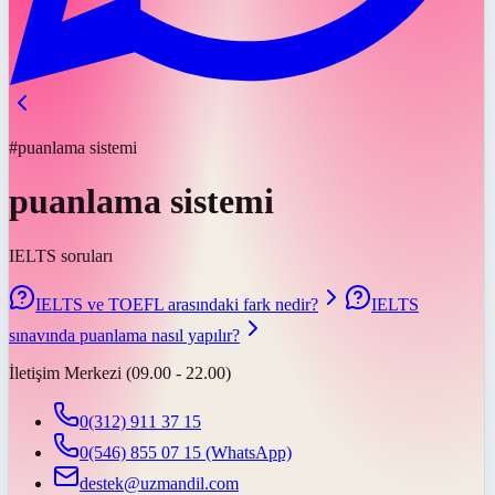
#puanlama sistemi
puanlama sistemi
IELTS soruları
IELTS ve TOEFL arasındaki fark nedir?
IELTS
sınavında puanlama nasıl yapılır?
İletişim Merkezi (09.00 - 22.00)
0(312) 911 37 15
0(546) 855 07 15
(WhatsApp)
destek@uzmandil.com