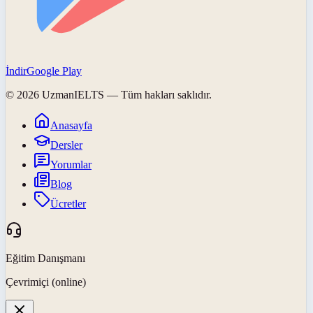
İndir
Google Play
©
2026
UzmanIELTS
— Tüm hakları saklıdır.
Anasayfa
Dersler
Yorumlar
Blog
Ücretler
Eğitim Danışmanı
Çevrimiçi (online)