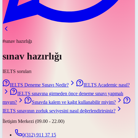
#sınav hazırlığı
sınav hazırlığı
IELTS soruları
IELTS Deneme Sınavı Nedir?
IELTS Academic nasıl?
IELTS sınavına girmeden önce deneme sınavı yapmalı
mıyım?
Sınavda kalem ve kağıt kullanabilir miyim?
IELTS sınavının zorluk seviyesini nasıl değerlendirirsiniz?
İletişim Merkezi (09.00 - 22.00)
0(312) 911 37 15