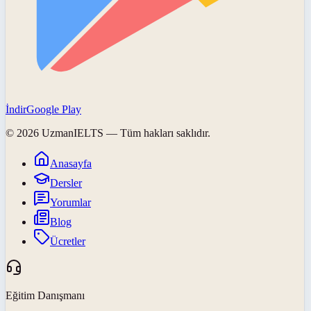
İndir
Google Play
©
2026
UzmanIELTS
— Tüm hakları saklıdır.
Anasayfa
Dersler
Yorumlar
Blog
Ücretler
Eğitim Danışmanı