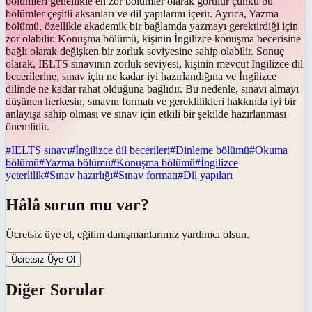
bölümleri genellikle en zor bölümler olarak görülür çünkü bu
bölümler çeşitli aksanları ve dil yapılarını içerir. Ayrıca, Yazma
bölümü, özellikle akademik bir bağlamda yazmayı gerektirdiği için
zor olabilir. Konuşma bölümü, kişinin İngilizce konuşma becerisine
bağlı olarak değişken bir zorluk seviyesine sahip olabilir. Sonuç
olarak, IELTS sınavının zorluk seviyesi, kişinin mevcut İngilizce dil
becerilerine, sınav için ne kadar iyi hazırlandığına ve İngilizce
dilinde ne kadar rahat olduğuna bağlıdır. Bu nedenle, sınavı almayı
düşünen herkesin, sınavın formatı ve gereklilikleri hakkında iyi bir
anlayışa sahip olması ve sınav için etkili bir şekilde hazırlanması
önemlidir.
#
IELTS sınavı
#
İngilizce dil becerileri
#
Dinleme bölümü
#
Okuma
bölümü
#
Yazma bölümü
#
Konuşma bölümü
#
İngilizce
yeterlilik
#
Sınav hazırlığı
#
Sınav formatı
#
Dil yapıları
Hâlâ sorun mu var?
Ücretsiz üye ol, eğitim danışmanlarımız yardımcı olsun.
Ücretsiz Üye Ol
Diğer Sorular