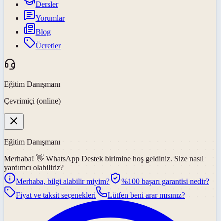
Dersler
Yorumlar
Blog
Ücretler
Eğitim Danışmanı
Çevrimiçi (online)
Eğitim Danışmanı
Merhaba! 👋
WhatsApp Destek
birimine hoş geldiniz. Size nasıl
yardımcı olabiliriz?
Merhaba, bilgi alabilir miyim?
%100 başarı garantisi nedir?
Fiyat ve taksit seçenekleri
Lütfen beni arar mısınız?