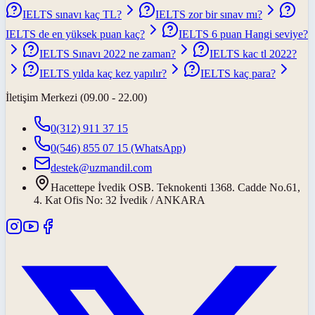
IELTS sınavı kaç TL?
IELTS zor bir sınav mı?
IELTS de en yüksek puan kaç?
IELTS 6 puan Hangi seviye?
IELTS Sınavı 2022 ne zaman?
IELTS kac tl 2022?
IELTS yılda kaç kez yapılır?
IELTS kaç para?
İletişim Merkezi (09.00 - 22.00)
0(312) 911 37 15
0(546) 855 07 15
(WhatsApp)
destek@uzmandil.com
Hacettepe İvedik OSB. Teknokenti 1368. Cadde No.61,
4. Kat Ofis No: 32 İvedik / ANKARA