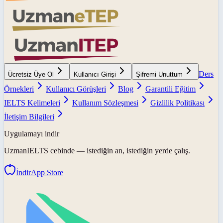
Ders
Ücretsiz Üye Ol
Kullanıcı Girişi
Şifremi Unuttum
Örnekleri
Kullanıcı Görüşleri
Blog
Garantili Eğitim
IELTS Kelimeleri
Kullanım Sözleşmesi
Gizlilik Politikası
İletişim Bilgileri
Uygulamayı indir
UzmanIELTS
cebinde — istediğin an, istediğin yerde çalış.
İndir
App Store