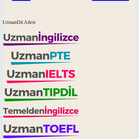
UzmanDil Ailesi