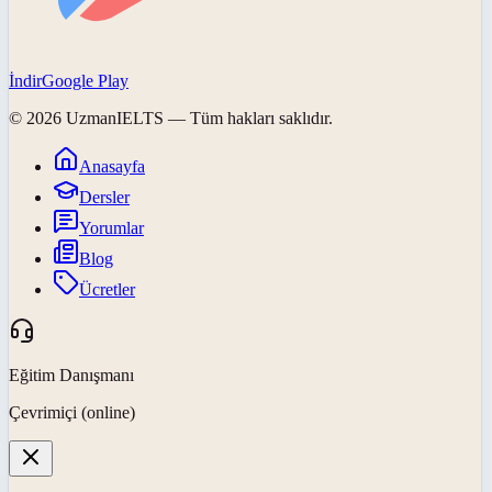
İndir
Google Play
©
2026
UzmanIELTS
— Tüm hakları saklıdır.
Anasayfa
Dersler
Yorumlar
Blog
Ücretler
Eğitim Danışmanı
Çevrimiçi (online)