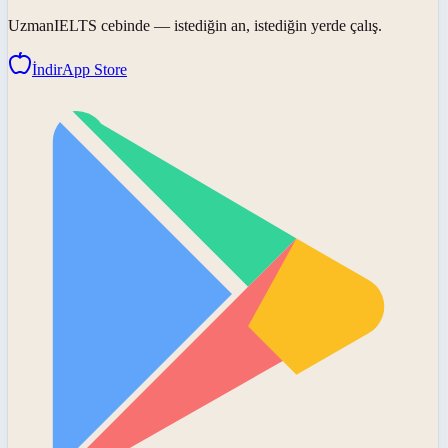
UzmanIELTS
cebinde — istediğin an, istediğin yerde çalış.
İndir
App Store