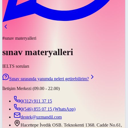
#sınav materyalleri
sınav materyalleri
IELTS soruları
Sınav sırasında yanımda neleri getirebilirim?
İletişim Merkezi (09.00 - 22.00)
0(312) 911 37 15
0(546) 855 07 15
(WhatsApp)
destek@uzmandil.com
Hacettepe İvedik OSB. Teknokenti 1368. Cadde No.61,