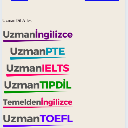
UzmanDil Ailesi