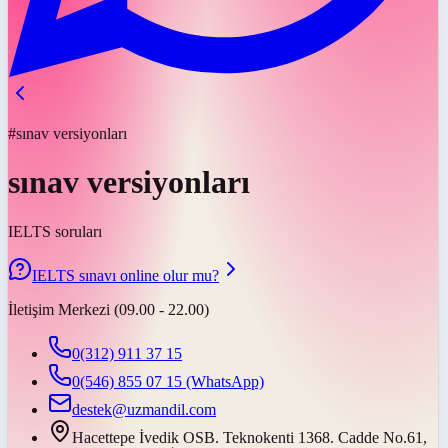
#sınav versiyonları
sınav versiyonları
IELTS soruları
IELTS sınavı online olur mu?
İletişim Merkezi (09.00 - 22.00)
0(312) 911 37 15
0(546) 855 07 15
(WhatsApp)
destek@uzmandil.com
Hacettepe İvedik OSB. Teknokenti 1368. Cadde No.61,