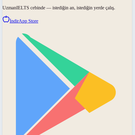
UzmanIELTS
cebinde — istediğin an, istediğin yerde çalış.
İndir
App Store