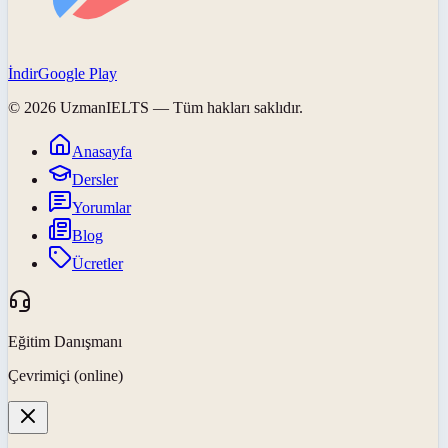
İndir
Google Play
©
2026
UzmanIELTS
— Tüm hakları saklıdır.
Anasayfa
Dersler
Yorumlar
Blog
Ücretler
Eğitim Danışmanı
Çevrimiçi (online)