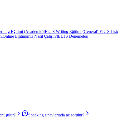
iting Eğitimi (Academic)
IELTS Writing Eğitimi (General)
IELTS Liste
mi
Online Eğitimimiz Nasıl Çalışır?
IELTS Denemeleri
onuşulur?
Speaking sınavlarında ne sorulur?