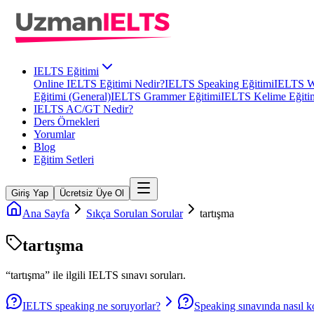
IELTS Eğitimi
Online IELTS Eğitimi Nedir?
IELTS Speaking Eğitimi
IELTS Wr
Eğitimi (General)
IELTS Grammer Eğitimi
IELTS Kelime Eğiti
IELTS AC/GT Nedir?
Ders Örnekleri
Yorumlar
Blog
Eğitim Setleri
Giriş Yap
Ücretsiz Üye Ol
Ana Sayfa
Sıkça Sorulan Sorular
tartışma
tartışma
“
tartışma
” ile ilgili
IELTS
sınavı soruları.
IELTS speaking ne soruyorlar?
Speaking sınavında nasıl k