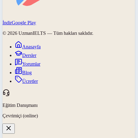
İndir
Google Play
©
2026
UzmanIELTS
— Tüm hakları saklıdır.
Anasayfa
Dersler
Yorumlar
Blog
Ücretler
Eğitim Danışmanı
Çevrimiçi (online)