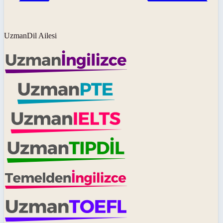
UzmanDil Ailesi