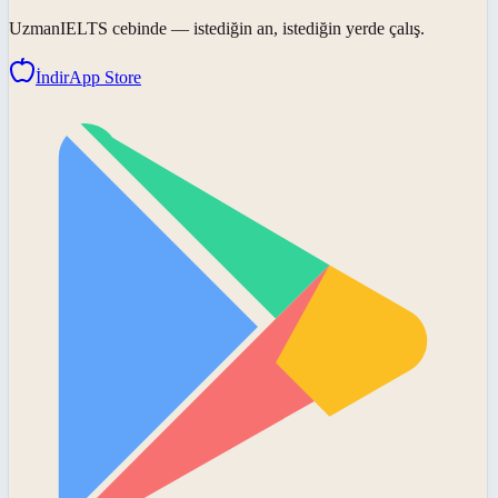
UzmanIELTS
cebinde — istediğin an, istediğin yerde çalış.
İndir
App Store