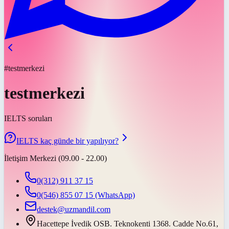
#testmerkezi
testmerkezi
IELTS soruları
IELTS kaç günde bir yapılıyor?
İletişim Merkezi (09.00 - 22.00)
0(312) 911 37 15
0(546) 855 07 15
(WhatsApp)
destek@uzmandil.com
Hacettepe İvedik OSB. Teknokenti 1368. Cadde No.61,