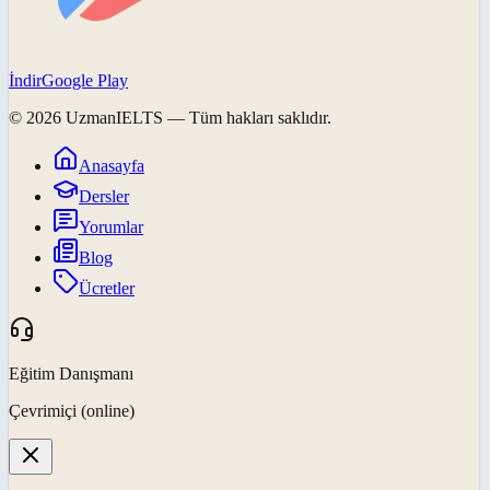
İndir
Google Play
©
2026
UzmanIELTS
— Tüm hakları saklıdır.
Anasayfa
Dersler
Yorumlar
Blog
Ücretler
Eğitim Danışmanı
Çevrimiçi (online)