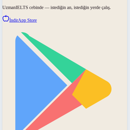
UzmanIELTS
cebinde — istediğin an, istediğin yerde çalış.
İndir
App Store