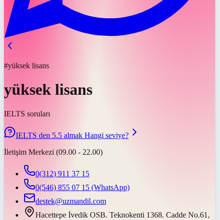
#yüksek lisans
yüksek lisans
IELTS soruları
IELTS den 5.5 almak Hangi seviye?
İletişim Merkezi (09.00 - 22.00)
0(312) 911 37 15
0(546) 855 07 15
(WhatsApp)
destek@uzmandil.com
Hacettepe İvedik OSB. Teknokenti 1368. Cadde No.61,