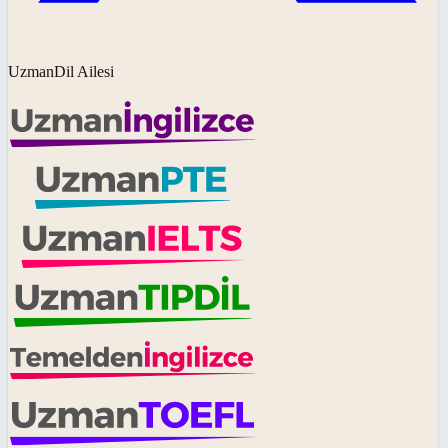
UzmanDil Ailesi