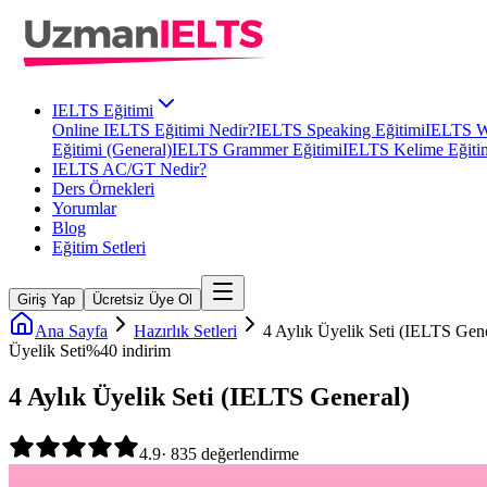
IELTS Eğitimi
Online IELTS Eğitimi Nedir?
IELTS Speaking Eğitimi
IELTS Wr
Eğitimi (General)
IELTS Grammer Eğitimi
IELTS Kelime Eğiti
IELTS AC/GT Nedir?
Ders Örnekleri
Yorumlar
Blog
Eğitim Setleri
Giriş Yap
Ücretsiz Üye Ol
Ana Sayfa
Hazırlık Setleri
4 Aylık Üyelik Seti (IELTS Gene
Üyelik Seti
%
40
indirim
4 Aylık Üyelik Seti (IELTS General)
4.9
·
835
değerlendirme