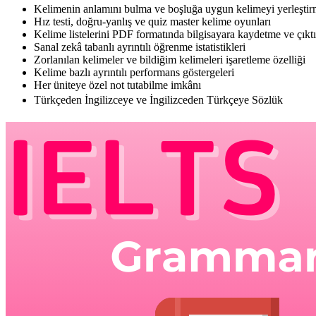
Kelimenin anlamını bulma ve boşluğa uygun kelimeyi yerleştirm
Hız testi, doğru-yanlış ve quiz master kelime oyunları
Kelime listelerini PDF formatında bilgisayara kaydetme ve çıkt
Sanal zekâ tabanlı ayrıntılı öğrenme istatistikleri
Zorlanılan kelimeler ve bildiğim kelimeleri işaretleme özelliği
Kelime bazlı ayrıntılı performans göstergeleri
Her üniteye özel not tutabilme imkânı
Türkçeden İngilizceye ve İngilizceden Türkçeye Sözlük