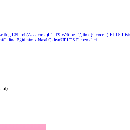
iting Eğitimi (Academic)
IELTS Writing Eğitimi (General)
IELTS Liste
mi
Online Eğitimimiz Nasıl Çalışır?
IELTS Denemeleri
ral)