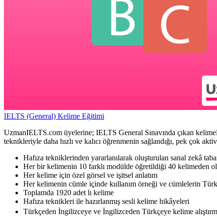
IELTS (General) Kelime Eğitimi
UzmanIELTS.com üyelerine; IELTS General Sınavında çıkan kelimelerin 
teknikleriyle daha hızlı ve kalıcı öğrenmenin sağlandığı, pek çok akti
Hafıza tekniklerinden yararlanılarak oluşturulan sanal zekâ taba
Her bir kelimenin 10 farklı modülde öğretildiği 40 kelimeden ol
Her kelime için özel görsel ve işitsel anlatım
Her kelimenin cümle içinde kullanım örneği ve cümlelerin Türk
Toplamda 1920 adet lı kelime
Hafıza teknikleri ile hazırlanmış sesli kelime hikâyeleri
Türkçeden İngilizceye ve İngilizceden Türkçeye kelime alıştırm