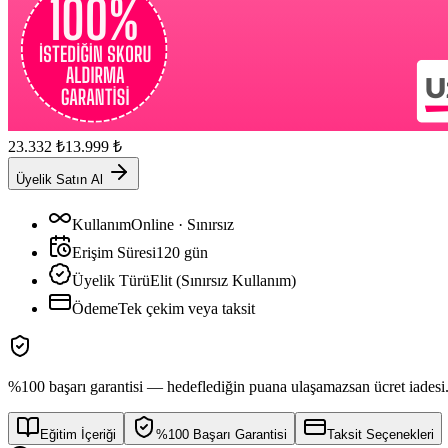
23.332
₺
13.999
₺
Üyelik Satın Al
Kullanım
Online · Sınırsız
Erişim Süresi
120
gün
Üyelik Türü
Elit (Sınırsız Kullanım)
Ödeme
Tek çekim veya taksit
%100 başarı garantisi — hedeflediğin puana ulaşamazsan ücret iadesi
Eğitim İçeriği
%100 Başarı Garantisi
Taksit Seçenekleri