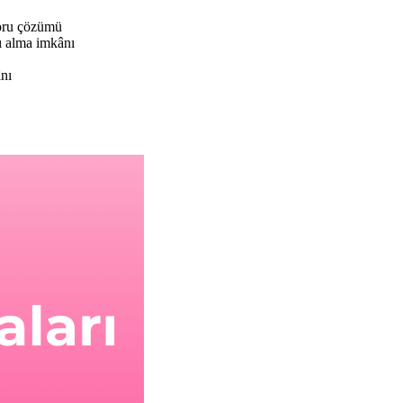
soru çözümü
ı alma imkânı
ânı