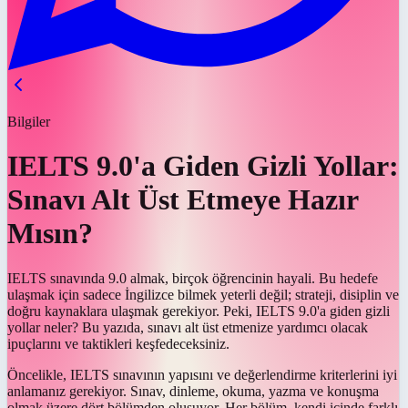
Bilgiler
IELTS 9.0'a Giden Gizli Yollar:
Sınavı Alt Üst Etmeye Hazır
Mısın?
IELTS sınavında 9.0 almak, birçok öğrencinin hayali. Bu hedefe
ulaşmak için sadece İngilizce bilmek yeterli değil; strateji, disiplin ve
doğru kaynaklara ulaşmak gerekiyor. Peki, IELTS 9.0'a giden gizli
yollar neler? Bu yazıda, sınavı alt üst etmenize yardımcı olacak
ipuçlarını ve taktikleri keşfedeceksiniz.
Öncelikle, IELTS sınavının yapısını ve değerlendirme kriterlerini iyi
anlamanız gerekiyor. Sınav, dinleme, okuma, yazma ve konuşma
olmak üzere dört bölümden oluşuyor. Her bölüm, kendi içinde farklı