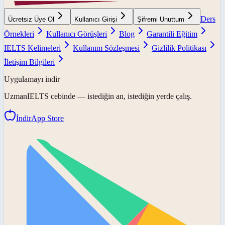
Ders
Ücretsiz Üye Ol
Kullanıcı Girişi
Şifremi Unuttum
Örnekleri
Kullanıcı Görüşleri
Blog
Garantili Eğitim
IELTS Kelimeleri
Kullanım Sözleşmesi
Gizlilik Politikası
İletişim Bilgileri
Uygulamayı indir
UzmanIELTS
cebinde — istediğin an, istediğin yerde çalış.
İndir
App Store