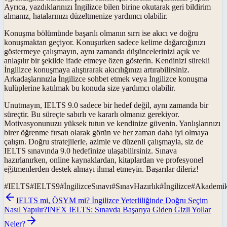
Ayrıca, yazdıklarınızı İngilizce bilen birine okutarak geri bildirim
almanız, hatalarınızı düzeltmenize yardımcı olabilir.
Konuşma bölümünde başarılı olmanın sırrı ise akıcı ve doğru
konuşmaktan geçiyor. Konuşurken sadece kelime dağarcığınızı
göstermeye çalışmayın, aynı zamanda düşüncelerinizi açık ve
anlaşılır bir şekilde ifade etmeye özen gösterin. Kendinizi sürekli
İngilizce konuşmaya alıştırarak akıcılığınızı artırabilirsiniz.
Arkadaşlarınızla İngilizce sohbet etmek veya İngilizce konuşma
kulüplerine katılmak bu konuda size yardımcı olabilir.
Unutmayın, IELTS 9.0 sadece bir hedef değil, aynı zamanda bir
süreçtir. Bu süreçte sabırlı ve kararlı olmanız gerekiyor.
Motivasyonunuzu yüksek tutun ve kendinize güvenin. Yanlışlarınızı
birer öğrenme fırsatı olarak görün ve her zaman daha iyi olmaya
çalışın. Doğru stratejilerle, azimle ve düzenli çalışmayla, siz de
IELTS sınavında 9.0 hedefinize ulaşabilirsiniz. Sınava
hazırlanırken, online kaynaklardan, kitaplardan ve profesyonel
eğitmenlerden destek almayı ihmal etmeyin. Başarılar dileriz!
#
IELTS
#
IELTS9
#
İngilizceSınavı
#
SınavHazırlık
#
İngilizce
#
Akademik
IELTS mi, ÖSYM mi? İngilizce Yeterliliğinde Doğru Seçim
Nasıl Yapılır?
INEX IELTS: Sınavda Başarıya Giden Gizli Yollar
Neler?