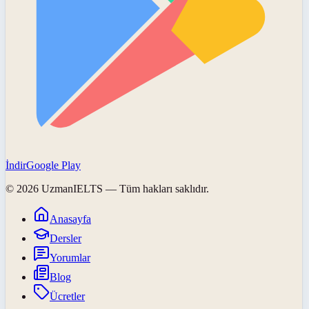
İndir
Google Play
©
2026
UzmanIELTS
— Tüm hakları saklıdır.
Anasayfa
Dersler
Yorumlar
Blog
Ücretler