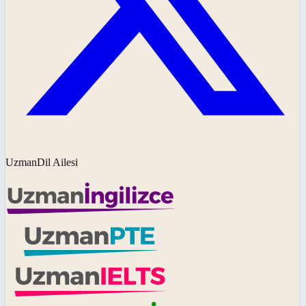
UzmanDil Ailesi