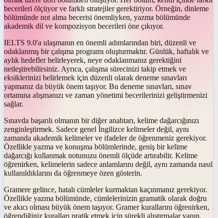
becerileri ölçüyor ve farklı stratejiler gerektiriyor. Örneğin, dinleme
bölümünde not alma becerisi önemliyken, yazma bölümünde
akademik dil ve kompozisyon becerileri öne çıkıyor.
IELTS 9.0'a ulaşmanın en önemli adımlarından biri, düzenli ve
odaklanmış bir çalışma programı oluşturmaktır. Günlük, haftalık ve
aylık hedefler belirleyerek, neye odaklanmanız gerektiğini
netleştirebilirsiniz. Ayrıca, çalışma sürecinizi takip etmek ve
eksiklerinizi belirlemek için düzenli olarak deneme sınavları
yapmanız da büyük önem taşıyor. Bu deneme sınavları, sınav
ortamına alışmanızı ve zaman yönetimi becerilerinizi geliştirmenizi
sağlar.
Sınavda başarılı olmanın bir diğer anahtarı, kelime dağarcığınızı
zenginleştirmek. Sadece genel İngilizce kelimeler değil, aynı
zamanda akademik kelimeler ve ifadeler de öğrenmeniz gerekiyor.
Özellikle yazma ve konuşma bölümlerinde, geniş bir kelime
dağarcığı kullanmak notunuzu önemli ölçüde artırabilir. Kelime
öğrenirken, kelimelerin sadece anlamlarını değil, aynı zamanda nasıl
kullanıldıklarını da öğrenmeye özen gösterin.
Gramere gelince, hatalı cümleler kurmaktan kaçınmanız gerekiyor.
Özellikle yazma bölümünde, cümlelerinizin gramatik olarak doğru
ve akıcı olması büyük önem taşıyor. Gramer kurallarını öğrenirken,
öğrendiğiniz kuralları pratik etmek için sürekli alıştırmalar yapın.