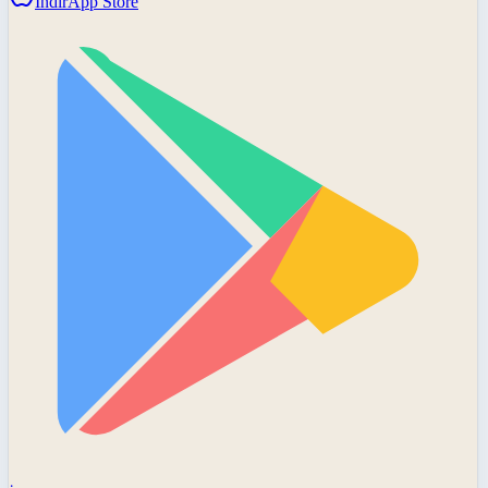
İndir
App Store