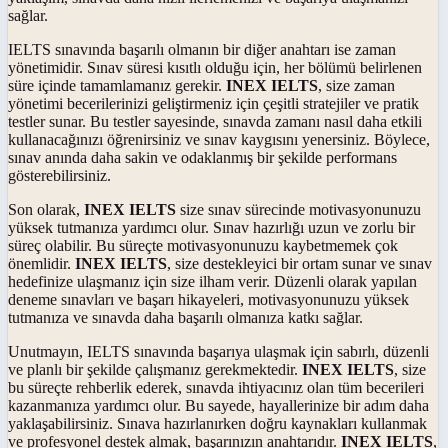
sağlar.
IELTS sınavında başarılı olmanın bir diğer anahtarı ise zaman
yönetimidir. Sınav süresi kısıtlı olduğu için, her bölümü belirlenen
süre içinde tamamlamanız gerekir.
INEX IELTS
, size zaman
yönetimi becerilerinizi geliştirmeniz için çeşitli stratejiler ve pratik
testler sunar. Bu testler sayesinde, sınavda zamanı nasıl daha etkili
kullanacağınızı öğrenirsiniz ve sınav kaygısını yenersiniz. Böylece,
sınav anında daha sakin ve odaklanmış bir şekilde performans
gösterebilirsiniz.
Son olarak,
INEX IELTS
size sınav sürecinde motivasyonunuzu
yüksek tutmanıza yardımcı olur. Sınav hazırlığı uzun ve zorlu bir
süreç olabilir. Bu süreçte motivasyonunuzu kaybetmemek çok
önemlidir.
INEX IELTS
, size destekleyici bir ortam sunar ve sınav
hedefinize ulaşmanız için size ilham verir. Düzenli olarak yapılan
deneme sınavları ve başarı hikayeleri, motivasyonunuzu yüksek
tutmanıza ve sınavda daha başarılı olmanıza katkı sağlar.
Unutmayın, IELTS sınavında başarıya ulaşmak için sabırlı, düzenli
ve planlı bir şekilde çalışmanız gerekmektedir.
INEX IELTS
, size
bu süreçte rehberlik ederek, sınavda ihtiyacınız olan tüm becerileri
kazanmanıza yardımcı olur. Bu sayede, hayallerinize bir adım daha
yaklaşabilirsiniz. Sınava hazırlanırken doğru kaynakları kullanmak
ve profesyonel destek almak, başarınızın anahtarıdır.
INEX IELTS
,