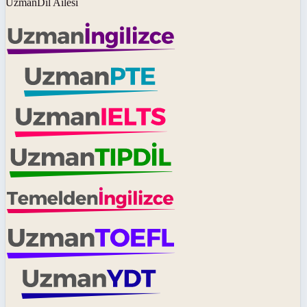
UzmanDil Ailesi