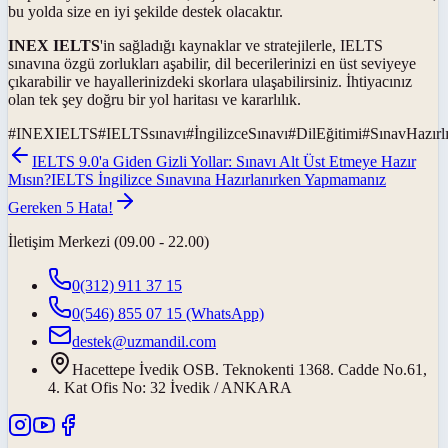
bu yolda size en iyi şekilde destek olacaktır.
INEX IELTS
'in sağladığı kaynaklar ve stratejilerle, IELTS
sınavına özgü zorlukları aşabilir, dil becerilerinizi en üst seviyeye
çıkarabilir ve hayallerinizdeki skorlara ulaşabilirsiniz. İhtiyacınız
olan tek şey doğru bir yol haritası ve kararlılık.
#
INEXIELTS
#
IELTSsınavı
#
İngilizceSınavı
#
DilEğitimi
#
SınavHazırl
IELTS 9.0'a Giden Gizli Yollar: Sınavı Alt Üst Etmeye Hazır
Mısın?
IELTS İngilizce Sınavına Hazırlanırken Yapmamanız
Gereken 5 Hata!
İletişim Merkezi (09.00 - 22.00)
0(312) 911 37 15
0(546) 855 07 15
(WhatsApp)
destek@uzmandil.com
Hacettepe İvedik OSB. Teknokenti 1368. Cadde No.61,
4. Kat Ofis No: 32 İvedik / ANKARA