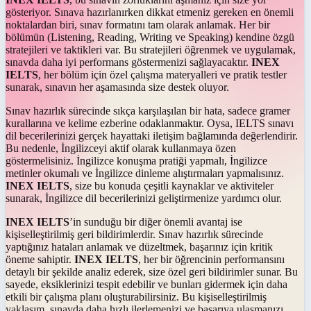
gösteriyor. Sınava hazırlanırken dikkat etmeniz gereken en önemli
noktalardan biri, sınav formatını tam olarak anlamak. Her bir
bölümün (Listening, Reading, Writing ve Speaking) kendine özgü
stratejileri ve taktikleri var. Bu stratejileri öğrenmek ve uygulamak,
sınavda daha iyi performans göstermenizi sağlayacaktır.
INEX
IELTS
, her bölüm için özel çalışma materyalleri ve pratik testler
sunarak, sınavın her aşamasında size destek oluyor.
Sınav hazırlık sürecinde sıkça karşılaşılan bir hata, sadece gramer
kurallarına ve kelime ezberine odaklanmaktır. Oysa, IELTS sınavı
dil becerilerinizi gerçek hayattaki iletişim bağlamında değerlendirir.
Bu nedenle, İngilizceyi aktif olarak kullanmaya özen
göstermelisiniz. İngilizce konuşma pratiği yapmalı, İngilizce
metinler okumalı ve İngilizce dinleme alıştırmaları yapmalısınız.
INEX IELTS
, size bu konuda çeşitli kaynaklar ve aktiviteler
sunarak, İngilizce dil becerilerinizi geliştirmenize yardımcı olur.
INEX IELTS
’in sunduğu bir diğer önemli avantaj ise
kişiselleştirilmiş geri bildirimlerdir. Sınav hazırlık sürecinde
yaptığınız hataları anlamak ve düzeltmek, başarınız için kritik
öneme sahiptir.
INEX IELTS
, her bir öğrencinin performansını
detaylı bir şekilde analiz ederek, size özel geri bildirimler sunar. Bu
sayede, eksiklerinizi tespit edebilir ve bunları gidermek için daha
etkili bir çalışma planı oluşturabilirsiniz. Bu kişiselleştirilmiş
yaklaşım, sınavda daha hızlı ilerlemenizi ve başarıya ulaşmanızı