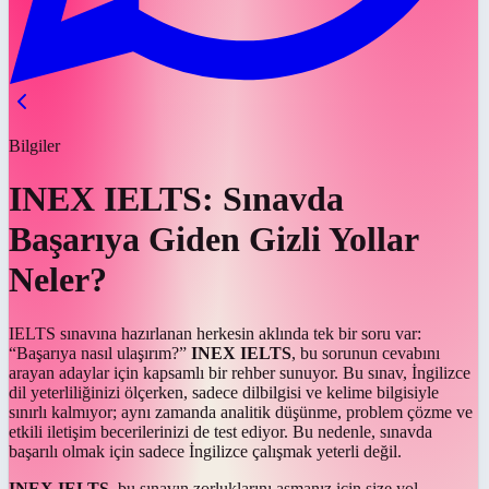
Bilgiler
INEX IELTS: Sınavda
Başarıya Giden Gizli Yollar
Neler?
IELTS sınavına hazırlanan herkesin aklında tek bir soru var:
“Başarıya nasıl ulaşırım?”
INEX IELTS
, bu sorunun cevabını
arayan adaylar için kapsamlı bir rehber sunuyor. Bu sınav, İngilizce
dil yeterliliğinizi ölçerken, sadece dilbilgisi ve kelime bilgisiyle
sınırlı kalmıyor; aynı zamanda analitik düşünme, problem çözme ve
etkili iletişim becerilerinizi de test ediyor. Bu nedenle, sınavda
başarılı olmak için sadece İngilizce çalışmak yeterli değil.
INEX IELTS
, bu sınavın zorluklarını aşmanız için size yol