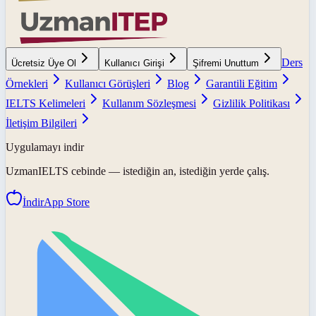
Ders
Ücretsiz Üye Ol
Kullanıcı Girişi
Şifremi Unuttum
Örnekleri
Kullanıcı Görüşleri
Blog
Garantili Eğitim
IELTS Kelimeleri
Kullanım Sözleşmesi
Gizlilik Politikası
İletişim Bilgileri
Uygulamayı indir
UzmanIELTS
cebinde — istediğin an, istediğin yerde çalış.
İndir
App Store