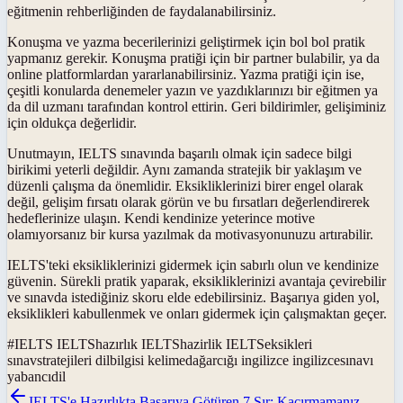
eğitmenin rehberliğinden de faydalanabilirsiniz.
Konuşma ve yazma becerilerinizi geliştirmek için bol bol pratik
yapmanız gerekir. Konuşma pratiği için bir partner bulabilir, ya da
online platformlardan yararlanabilirsiniz. Yazma pratiği için ise,
çeşitli konularda denemeler yazın ve yazdıklarınızı bir eğitmen ya
da dil uzmanı tarafından kontrol ettirin. Geri bildirimler, gelişiminiz
için oldukça değerlidir.
Unutmayın, IELTS sınavında başarılı olmak için sadece bilgi
birikimi yeterli değildir. Aynı zamanda stratejik bir yaklaşım ve
düzenli çalışma da önemlidir. Eksikliklerinizi birer engel olarak
değil, gelişim fırsatı olarak görün ve bu fırsatları değerlendirerek
hedeflerinize ulaşın. Kendi kendinize yeterince motive
olamıyorsanız bir kursa yazılmak da motivasyonunuzu artırabilir.
IELTS'teki eksikliklerinizi gidermek için sabırlı olun ve kendinize
güvenin. Sürekli pratik yaparak, eksikliklerinizi avantaja çevirebilir
ve sınavda istediğiniz skoru elde edebilirsiniz. Başarıya giden yol,
eksiklikleri kabullenmek ve onları gidermek için çalışmaktan geçer.
#
IELTS IELTShazırlık IELTShazirlik IELTSeksikleri
sınavstratejileri dilbilgisi kelimedağarcığı ingilizce ingilizcesınavı
yabancıdil
IELTS'e Hazırlıkta Başarıya Götüren 7 Sır: Kaçırmamanız