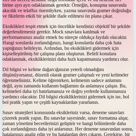
birine ayrı ayrı odaklanmak gerekir. Örneğin, konuşma sınavında
akıcılık ve telaffuz önemliyken, yazma sınavında gramer doğruluğu
ve fikirlerin etkili bir şekilde ifade edilmesi ön plana çıkar.
Eksiklikleri tespit etmek için öncelikle kendinizi objektif bir şekilde
değerlendirmeniz gerekir. Mock sınavlara katılmak ve
performansınızı analiz etmek bu süreçte oldukça faydalı olacaktır.
Hangi sorularda zorlandığınızı, hangi konularda daha çok hata
yaptığınızı belirleyin. Ardından, bu eksiklikleri gidermek için
kişiselleştirilmiş bir çalışma planı oluşturun. Belirli konulara
odaklanmak, eksikliklerinizi daha hızlı kapatmanıza yardımcı olur.
Dil bilgisi ve kelime dağarcığınızın yeterli olmadığını
düşünüyorsanız, düzenli olarak gramer çalışmalı ve yeni kelimeler
öğrenmelisiniz. Kelime öğrenirken, kelimenin sadece anlamını
değil, aynı zamanda kullanım bağlamını da anlamaya çalışın. Bu,
kelimeleri daha iyi hatırlamanıza ve doğru yerlerde kullanmanıza
yardımcı olacaktır. Dil bilgisi eksikliklerinizi gidermek için ise, bol
bol pratik yapın ve çeşitli kaynaklardan yararlanın.
Sınav stratejileri konusunda eksikleriniz varsa, deneme sınavları
çözerek pratik yapın. Bu sınavlar sayesinde, sınav formatına alışır,
zaman yönetimi becerilerinizi geliştirir ve hangi bölümlerde daha
çok zorlandığınızı daha iyi anlarsınız. Her deneme sınavından sonra,
hatalarınızı analiz edin ve bu hatalardan ders çıkarın. Gerekirse, bir