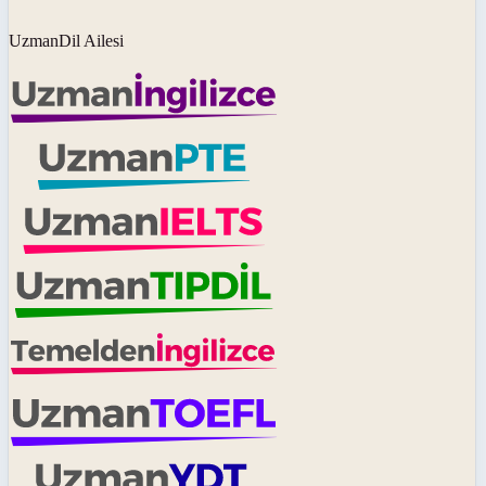
UzmanDil Ailesi