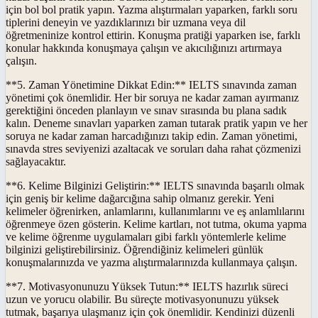
için bol bol pratik yapın. Yazma alıştırmaları yaparken, farklı soru
tiplerini deneyin ve yazdıklarınızı bir uzmana veya dil
öğretmeninize kontrol ettirin. Konuşma pratiği yaparken ise, farklı
konular hakkında konuşmaya çalışın ve akıcılığınızı artırmaya
çalışın.
**5. Zaman Yönetimine Dikkat Edin:** IELTS sınavında zaman
yönetimi çok önemlidir. Her bir soruya ne kadar zaman ayırmanız
gerektiğini önceden planlayın ve sınav sırasında bu plana sadık
kalın. Deneme sınavları yaparken zaman tutarak pratik yapın ve her
soruya ne kadar zaman harcadığınızı takip edin. Zaman yönetimi,
sınavda stres seviyenizi azaltacak ve soruları daha rahat çözmenizi
sağlayacaktır.
**6. Kelime Bilginizi Geliştirin:** IELTS sınavında başarılı olmak
için geniş bir kelime dağarcığına sahip olmanız gerekir. Yeni
kelimeler öğrenirken, anlamlarını, kullanımlarını ve eş anlamlılarını
öğrenmeye özen gösterin. Kelime kartları, not tutma, okuma yapma
ve kelime öğrenme uygulamaları gibi farklı yöntemlerle kelime
bilginizi geliştirebilirsiniz. Öğrendiğiniz kelimeleri günlük
konuşmalarınızda ve yazma alıştırmalarınızda kullanmaya çalışın.
**7. Motivasyonunuzu Yüksek Tutun:** IELTS hazırlık süreci
uzun ve yorucu olabilir. Bu süreçte motivasyonunuzu yüksek
tutmak, başarıya ulaşmanız için çok önemlidir. Kendinizi düzenli