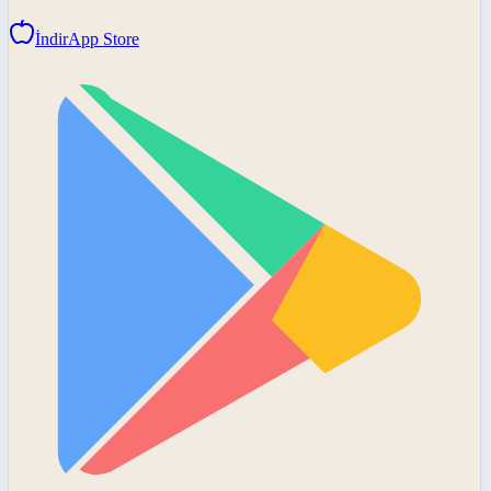
İndir
App Store