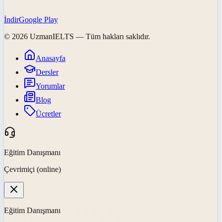
İndir
Google Play
©
2026
UzmanIELTS
— Tüm hakları saklıdır.
Anasayfa
Dersler
Yorumlar
Blog
Ücretler
Eğitim Danışmanı
Çevrimiçi (online)
Eğitim Danışmanı