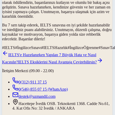
olarak ödüllendirin, başarılarınızı kutlayın ve olumlu bir bakış açısı
geliştirin. Sınava hazırlanırken, kendinize güvenin ve her zaman en
iyisini yapmaya çalışın. Unutmayın, başarıya ulaşmak için azim ve
kararlılık önemlidir.
Bu 7 sırrı takip ederek, IELTS sınavına en iyi şekilde hazırlanabilir
ve istediğiniz puanı alabilirsiniz. Unutmayın, düzenli çalışma, doğru
kaynaklar ve motivasyon, başarıya giden yolda size rehberlik
edecektir. Başarılar dileriz!
#
IELTS
#
İngilizceSınavı
#
IELTSHazırlık
#
İngilizceÖğrenme
#
SınavTak
IELTS'e Hazırlanırken Yapılan 7 Büyük Hata ve Nasıl
Kaçınılır?
IELTS Eksiklerini Nasıl Avantaja Çevirebilirsin?
İletişim Merkezi (09.00 - 22.00)
0(312) 911 37 15
0(546) 855 07 15
(WhatsApp)
destek@uzmandil.com
Hacettepe İvedik OSB. Teknokenti 1368. Cadde No.61,
4. Kat Ofis No: 32 İvedik / ANKARA