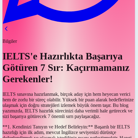
Bilgiler
IELTS'e Hazırlıkta Başarıya
Götüren 7 Sır: Kaçırmamanız
Gerekenler!
IELTS sınavına hazırlanmak, birçok aday için hem heyecan verici
hem de zorlu bir süreç olabilir. Yüksek bir puan alarak hedeflerinize
ulaşmak için doğru stratejileri izlemek büyük önem taşır. Bu blog
yazımızda, IELTS hazırlık sürecinizi daha verimli hale getirecek ve
sizi başarıya götürecek 7 önemli sırrı paylaşacağız.
**1. Kendinizi Tanıyın ve Hedef Belirleyin:** Başarılı bir IELTS
hazırlığı için ilk adım, mevcut İngilizce seviyenizi dürüstçe
değerlendirmek ve ulaşmak istediğiniz puanı netleştirmektir. Hangi