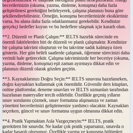
becerilerinizin (okuma, yazma, dinleme, konuşma) daha fazla
geliştirilmesi gerektiğini belirleyerek, çalışma planınızı buna göre
şekillendirebilirsiniz. Örneğin, konuşma becerilerinizde eksikleriniz
varsa, bu alana daha fazla odaklanmanız gerekebilir. Kendinize
gerçekçi hedefler koyun ve bu hedeflere ulaşmak için kararlı olun.
**2. Düzenli ve Planlı Çalışın:** IELTS hazırlık sürecinde en
önemli faktörlerden biri de düzenli ve planlı çalışmaktır. Kendinize
bir çalışma takvimi oluşturun ve bu takvime sadık kalmaya özen
gösterin. Her gün belirli saatlerde çalışmak, öğrenme sürecinizi daha
verimli hale getirecektir. Çalışma takviminizde her beceriye (okuma,
yazma, dinleme, konuşma) eşit zaman ayırmaya dikkat edin ve
planınızı düzenli olarak gözden geçirin.
**3. Kaynaklarınızı Doğru Seçin:** IELTS sınavına hazırlanırken,
doğru kaynakları kullanmak çok önemlidir. Güvenilir ders kitapları,
online platformlar, deneme sınavları ve IELTS uzmanları tarafından
hazırlanan materyaller tercih edilebilir. Özellikle geçmiş yılların
sınav sorularını çözmek, sınav formatına alışmanıza ve zaman
yönetimi becerilerinizi geliştirmenize yardımcı olacaktır. Kaynakları
seçerken, güncel ve sınav formatına uygun olmasına dikkat edin.
**4. Pratik Yapmaktan Asla Vazgeçmeyin:** IELTS, pratik
gerektiren bir sınavdır. Ne kadar çok pratik yaparsanız, sınavda o
kadar başarılı olursunuz. Özellikle yazma ve konuşma bölümleri