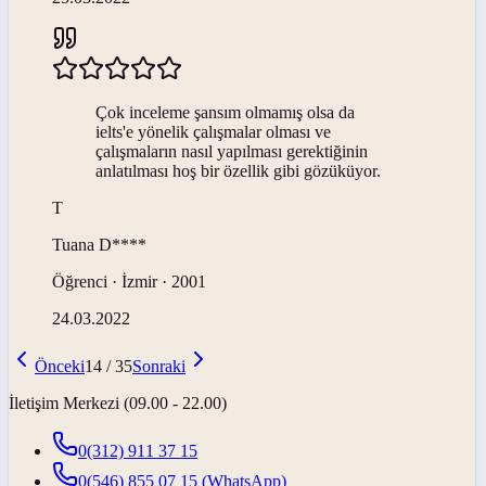
Çok inceleme şansım olmamış olsa da
ielts'e yönelik çalışmalar olması ve
çalışmaların nasıl yapılması gerektiğinin
anlatılması hoş bir özellik gibi gözüküyor.
T
Tuana
D****
Öğrenci · İzmir · 2001
24.03.2022
Önceki
14
/
35
Sonraki
İletişim Merkezi (09.00 - 22.00)
0(312) 911 37 15
0(546) 855 07 15
(WhatsApp)