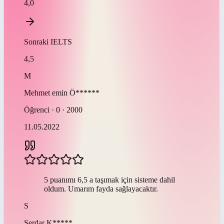
4,0
Sonraki
IELTS
4,5
M
Mehmet emin
Ö******
Öğrenci · 0 · 2000
11.05.2022
5 puanımı 6,5 a taşımak için sisteme dahil
oldum. Umarım fayda sağlayacaktır.
S
Serdar
K*****