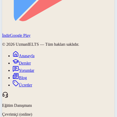
İndir
Google Play
©
2026
UzmanIELTS
— Tüm hakları saklıdır.
Anasayfa
Dersler
Yorumlar
Blog
Ücretler
Eğitim Danışmanı
Çevrimiçi (online)