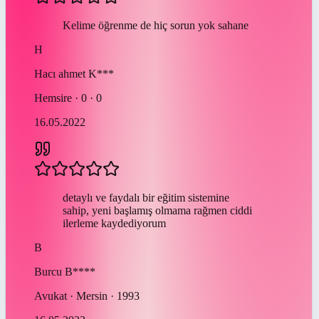
Kelime öğrenme de hiç sorun yok sahane
H
Hacı ahmet
K***
Hemsire · 0 · 0
16.05.2022
detaylı ve faydalı bir eğitim sistemine
sahip, yeni başlamış olmama rağmen ciddi
ilerleme kaydediyorum
B
Burcu
B****
Avukat · Mersin · 1993