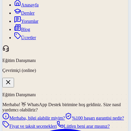
Anasayfa
Dersler
Yorumlar
Blog
Ücretler
Eğitim Danışmanı
Çevrimiçi (online)
Eğitim Danışmanı
Merhaba! 👋
WhatsApp Destek
birimine hoş geldiniz. Size nasıl
yardımcı olabiliriz?
Merhaba, bilgi alabilir miyim?
%100 başarı garantisi nedir?
Fiyat ve taksit seçenekleri
Lütfen beni arar mısınız?