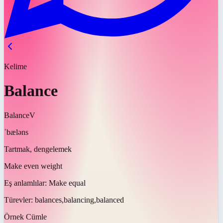
Kelime
Balance
Balance
V
ˈbæləns
Tartmak, dengelemek
Make even weight
Eş anlamlılar:
Make equal
Türevler:
balances,balancing,balanced
Örnek Cümle