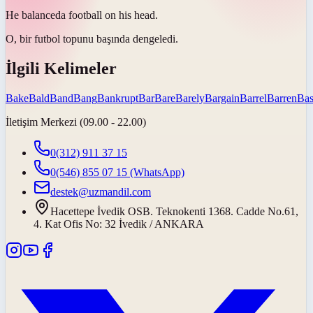
He
balanced
a football on his head.
O, bir futbol topunu başında
dengeledi
.
İlgili Kelimeler
Bake
Bald
Band
Bang
Bankrupt
Bar
Bare
Barely
Bargain
Barrel
Barren
Bas
İletişim Merkezi (09.00 - 22.00)
0(312) 911 37 15
0(546) 855 07 15
(WhatsApp)
destek@uzmandil.com
Hacettepe İvedik OSB. Teknokenti 1368. Cadde No.61,
4. Kat Ofis No: 32 İvedik / ANKARA