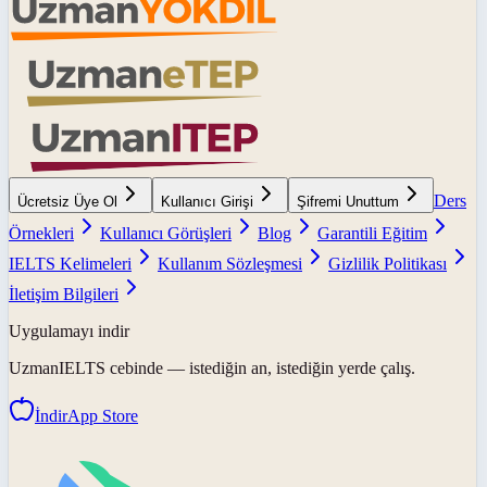
Ders
Ücretsiz Üye Ol
Kullanıcı Girişi
Şifremi Unuttum
Örnekleri
Kullanıcı Görüşleri
Blog
Garantili Eğitim
IELTS Kelimeleri
Kullanım Sözleşmesi
Gizlilik Politikası
İletişim Bilgileri
Uygulamayı indir
UzmanIELTS
cebinde — istediğin an, istediğin yerde çalış.
İndir
App Store