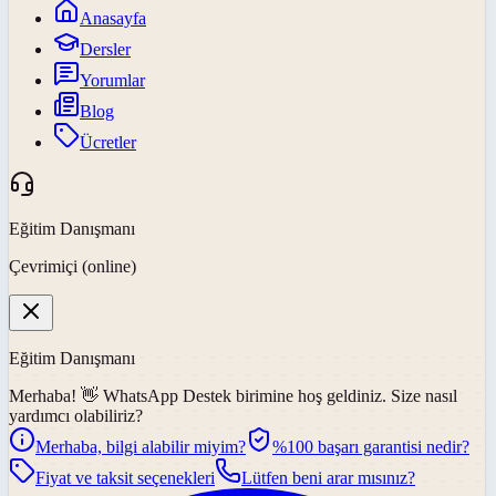
Anasayfa
Dersler
Yorumlar
Blog
Ücretler
Eğitim Danışmanı
Çevrimiçi (online)
Eğitim Danışmanı
Merhaba! 👋
WhatsApp Destek
birimine hoş geldiniz. Size nasıl
yardımcı olabiliriz?
Merhaba, bilgi alabilir miyim?
%100 başarı garantisi nedir?
Fiyat ve taksit seçenekleri
Lütfen beni arar mısınız?