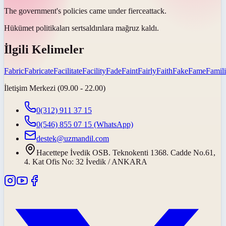
The government's policies came under
fierce
attack.
Hükümet politikaları
sert
saldırılara mağruz kaldı.
İlgili Kelimeler
Fabric
Fabricate
Facilitate
Facility
Fade
Faint
Fairly
Faith
Fake
Fame
Famili
İletişim Merkezi (09.00 - 22.00)
0(312) 911 37 15
0(546) 855 07 15
(WhatsApp)
destek@uzmandil.com
Hacettepe İvedik OSB. Teknokenti 1368. Cadde No.61,
4. Kat Ofis No: 32 İvedik / ANKARA