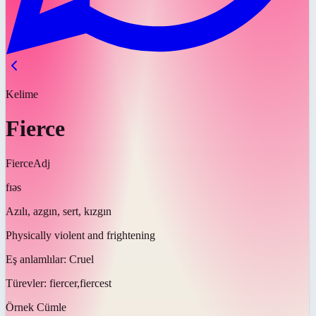
Kelime
Fierce
Fierce
Adj
fɪəs
Azılı, azgın, sert, kızgın
Physically violent and frightening
Eş anlamlılar:
Cruel
Türevler:
fiercer,fiercest
Örnek Cümle