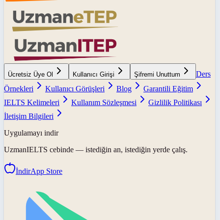
Ders
Ücretsiz Üye Ol
Kullanıcı Girişi
Şifremi Unuttum
Örnekleri
Kullanıcı Görüşleri
Blog
Garantili Eğitim
IELTS Kelimeleri
Kullanım Sözleşmesi
Gizlilik Politikası
İletişim Bilgileri
Uygulamayı indir
UzmanIELTS
cebinde — istediğin an, istediğin yerde çalış.
İndir
App Store