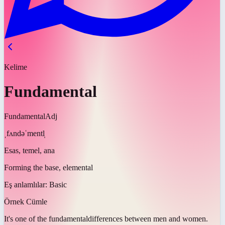
Kelime
Fundamental
Fundamental
Adj
ˌfʌndəˈmentl̩
Esas, temel, ana
Forming the base, elemental
Eş anlamlılar:
Basic
Örnek Cümle
It's one of the
fundamental
differences between men and women.