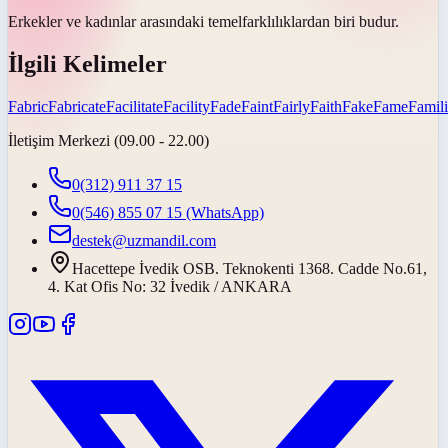
Erkekler ve kadınlar arasındaki
temel
farklılıklardan biri budur.
İlgili Kelimeler
Fabric
Fabricate
Facilitate
Facility
Fade
Faint
Fairly
Faith
Fake
Fame
Famili
İletişim Merkezi (09.00 - 22.00)
0(312) 911 37 15
0(546) 855 07 15
(WhatsApp)
destek@uzmandil.com
Hacettepe İvedik OSB. Teknokenti 1368. Cadde No.61,
4. Kat Ofis No: 32 İvedik / ANKARA