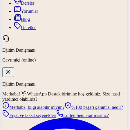
Dersler
Yorumlar
Blog
Ücretler
Eğitim Danışmanı
Çevrimiçi (online)
Eğitim Danışmanı
Merhaba! 👋
WhatsApp Destek
birimine hoş geldiniz. Size nasıl
yardımcı olabiliriz?
Merhaba, bilgi alabilir miyim?
%100 başarı garantisi nedir?
Fiyat ve taksit seçenekleri
Lütfen beni arar mısınız?