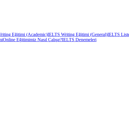
iting Eğitimi (Academic)
IELTS Writing Eğitimi (General)
IELTS Liste
mi
Online Eğitimimiz Nasıl Çalışır?
IELTS Denemeleri