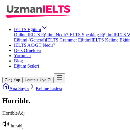
IELTS Eğitimi
Online IELTS Eğitimi Nedir?
IELTS Speaking Eğitimi
IELTS Wr
Eğitimi (General)
IELTS Grammer Eğitimi
IELTS Kelime Eğiti
IELTS AC/GT Nedir?
Ders Örnekleri
Yorumlar
Blog
Eğitim Setleri
Giriş Yap
Ücretsiz Üye Ol
Ana Sayfa
Kelime Listesi
Horrible
.
Horrible
Adj
ˈhɒrəbl̩