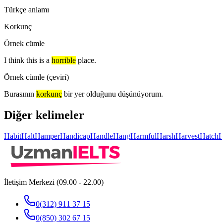
Türkçe anlamı
Korkunç
Örnek cümle
I think this is a
horrible
place.
Örnek cümle (çeviri)
Burasının
korkunç
bir yer olduğunu düşünüyorum.
Diğer kelimeler
Habit
Halt
Hamper
Handicap
Handle
Hang
Harmful
Harsh
Harvest
Hatch
İletişim Merkezi (09.00 - 22.00)
0(312) 911 37 15
0(850) 302 67 15