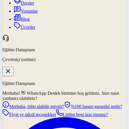
Dersler
Yorumlar
Blog
Ücretler
Eğitim Danışmanı
Çevrimiçi (online)
Eğitim Danışmanı
Merhaba! 👋
WhatsApp Destek
birimine hoş geldiniz. Size nasıl
yardımcı olabiliriz?
Merhaba, bilgi alabilir miyim?
%100 başarı garantisi nedir?
Fiyat ve taksit seçenekleri
Lütfen beni arar mısınız?