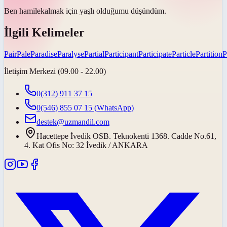
Ben
hamile
kalmak için yaşlı olduğumu düşündüm.
İlgili Kelimeler
Pair
Pale
Paradise
Paralyse
Partial
Participant
Participate
Particle
Partition
P
İletişim Merkezi (09.00 - 22.00)
0(312) 911 37 15
0(546) 855 07 15
(WhatsApp)
destek@uzmandil.com
Hacettepe İvedik OSB. Teknokenti 1368. Cadde No.61,
4. Kat Ofis No: 32 İvedik / ANKARA