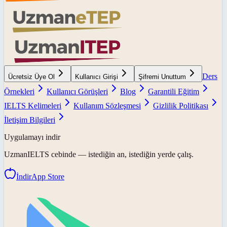
Ders
Ücretsiz Üye Ol
Kullanıcı Girişi
Şifremi Unuttum
Örnekleri
Kullanıcı Görüşleri
Blog
Garantili Eğitim
IELTS Kelimeleri
Kullanım Sözleşmesi
Gizlilik Politikası
İletişim Bilgileri
Uygulamayı indir
UzmanIELTS
cebinde — istediğin an, istediğin yerde çalış.
İndir
App Store