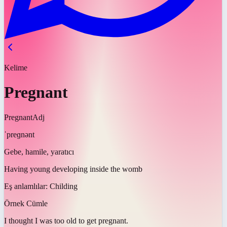
Kelime
Pregnant
Pregnant
Adj
ˈpreɡnənt
Gebe, hamile, yaratıcı
Having young developing inside the womb
Eş anlamlılar:
Childing
Örnek Cümle
I thought I was too old to get
pregnant
.