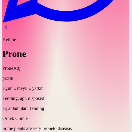
Kelime
Prone
Prone
Adj
prəʊn
Eğimli, meyilli, yatkın
Tending, apt, disposed
Eş anlamlılar:
Tending
Örnek Cümle
Some plants are very
prone
to disease.