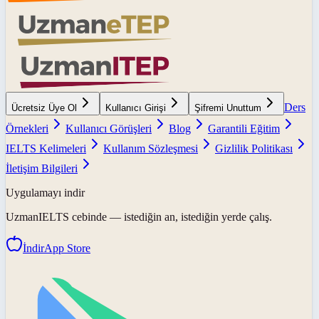
Ders
Ücretsiz Üye Ol
Kullanıcı Girişi
Şifremi Unuttum
Örnekleri
Kullanıcı Görüşleri
Blog
Garantili Eğitim
IELTS Kelimeleri
Kullanım Sözleşmesi
Gizlilik Politikası
İletişim Bilgileri
Uygulamayı indir
UzmanIELTS
cebinde — istediğin an, istediğin yerde çalış.
İndir
App Store