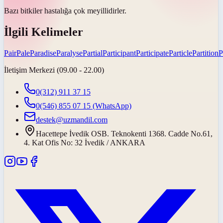
Bazı bitkiler hastalığa çok
meyillidirler
.
İlgili Kelimeler
Pair
Pale
Paradise
Paralyse
Partial
Participant
Participate
Particle
Partition
P
İletişim Merkezi (09.00 - 22.00)
0(312) 911 37 15
0(546) 855 07 15
(WhatsApp)
destek@uzmandil.com
Hacettepe İvedik OSB. Teknokenti 1368. Cadde No.61,
4. Kat Ofis No: 32 İvedik / ANKARA