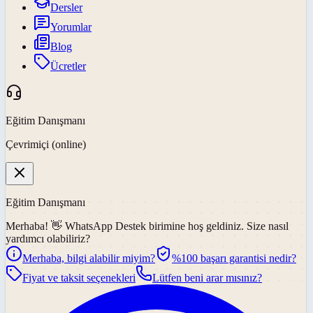
Dersler
Yorumlar
Blog
Ücretler
Eğitim Danışmanı
Çevrimiçi (online)
Eğitim Danışmanı
Merhaba! 👋
WhatsApp Destek
birimine hoş geldiniz. Size nasıl
yardımcı olabiliriz?
Merhaba, bilgi alabilir miyim?
%100 başarı garantisi nedir?
Fiyat ve taksit seçenekleri
Lütfen beni arar mısınız?