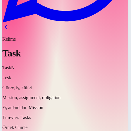
Kelime
Task
Task
N
tɑːsk
Görev, iş, külfet
Mission, assignment, obligation
Eş anlamlılar:
Mission
Türevler:
Tasks
Örnek Cümle