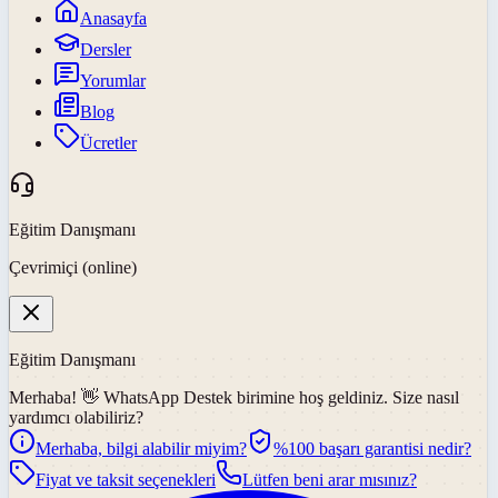
Anasayfa
Dersler
Yorumlar
Blog
Ücretler
Eğitim Danışmanı
Çevrimiçi (online)
Eğitim Danışmanı
Merhaba! 👋
WhatsApp Destek
birimine hoş geldiniz. Size nasıl
yardımcı olabiliriz?
Merhaba, bilgi alabilir miyim?
%100 başarı garantisi nedir?
Fiyat ve taksit seçenekleri
Lütfen beni arar mısınız?