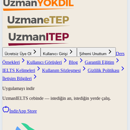
Ders
Ücretsiz Üye Ol
Kullanıcı Girişi
Şifremi Unuttum
Örnekleri
Kullanıcı Görüşleri
Blog
Garantili Eğitim
IELTS Kelimeleri
Kullanım Sözleşmesi
Gizlilik Politikası
İletişim Bilgileri
Uygulamayı indir
UzmanIELTS
cebinde — istediğin an, istediğin yerde çalış.
İndir
App Store