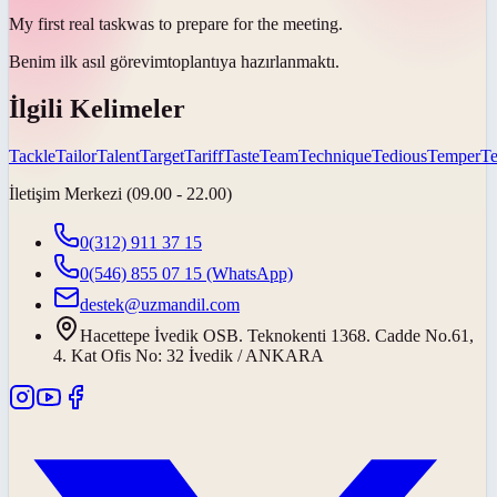
My first real
task
was to prepare for the meeting.
Benim ilk asıl
görevim
toplantıya hazırlanmaktı.
İlgili Kelimeler
Tackle
Tailor
Talent
Target
Tariff
Taste
Team
Technique
Tedious
Temper
T
İletişim Merkezi (09.00 - 22.00)
0(312) 911 37 15
0(546) 855 07 15
(WhatsApp)
destek@uzmandil.com
Hacettepe İvedik OSB. Teknokenti 1368. Cadde No.61,
4. Kat Ofis No: 32 İvedik / ANKARA