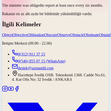
The minister was
obliged
to report at least once every six months.
Bakanın en az altı ayda bir bildirimle
yükümlülüğü vardır
.
İlgili Kelimeler
Object
Objective
Obligation
Obscure
Observe
Obstacle
Obstinate
Obtain
İletişim Merkezi (09.00 - 22.00)
0(312) 911 37 15
0(546) 855 07 15
(WhatsApp)
destek@uzmandil.com
Hacettepe İvedik OSB. Teknokenti 1368. Cadde No.61,
4. Kat Ofis No: 32 İvedik / ANKARA