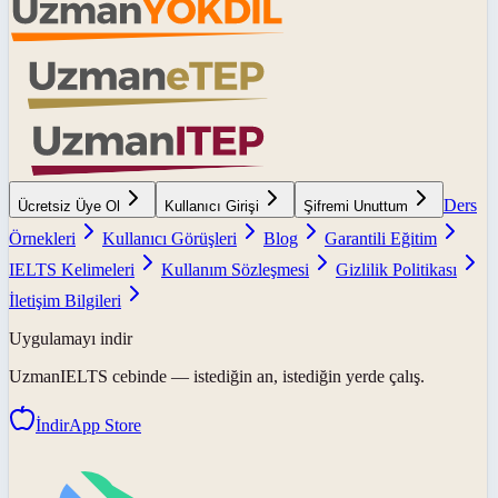
Ders
Ücretsiz Üye Ol
Kullanıcı Girişi
Şifremi Unuttum
Örnekleri
Kullanıcı Görüşleri
Blog
Garantili Eğitim
IELTS Kelimeleri
Kullanım Sözleşmesi
Gizlilik Politikası
İletişim Bilgileri
Uygulamayı indir
UzmanIELTS
cebinde — istediğin an, istediğin yerde çalış.
İndir
App Store