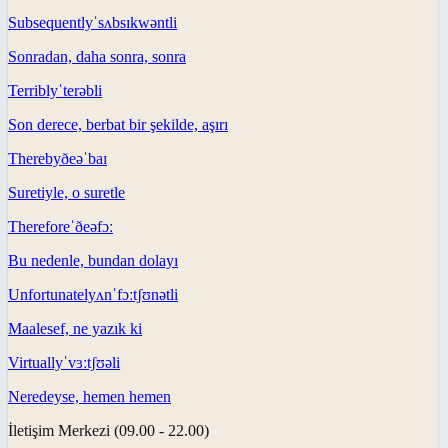
Subsequently
ˈsʌbsɪkwəntli
Sonradan, daha sonra, sonra
Terribly
ˈterəbli
Son derece, berbat bir şekilde, aşırı
Thereby
ðeəˈbaɪ
Suretiyle, o suretle
Therefore
ˈðeəfɔː
Bu nedenle, bundan dolayı
Unfortunately
ʌnˈfɔːtʃʊnətli
Maalesef, ne yazık ki
Virtually
ˈvɜːtʃʊəli
Neredeyse, hemen hemen
İletişim Merkezi (09.00 - 22.00)