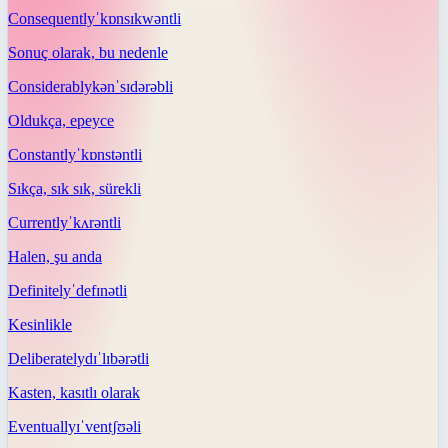
Consequently
ˈkɒnsɪkwəntli
Sonuç olarak, bu nedenle
Considerably
kənˈsɪdərəbli
Oldukça, epeyce
Constantly
ˈkɒnstəntli
Sıkça, sık sık, sürekli
Currently
ˈkʌrəntli
Halen, şu anda
Definitely
ˈdefɪnətli
Kesinlikle
Deliberately
dɪˈlɪbərətli
Kasten, kasıtlı olarak
Eventually
ɪˈventʃʊəli