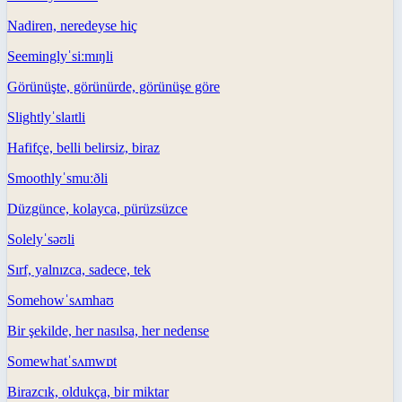
Nadiren, neredeyse hiç
Seemingly
ˈsiːmɪŋli
Görünüşte, görünürde, görünüşe göre
Slightly
ˈslaɪtli
Hafifçe, belli belirsiz, biraz
Smoothly
ˈsmuːðli
Düzgünce, kolayca, pürüzsüzce
Solely
ˈsəʊli
Sırf, yalnızca, sadece, tek
Somehow
ˈsʌmhaʊ
Bir şekilde, her nasılsa, her nedense
Somewhat
ˈsʌmwɒt
Birazcık, oldukça, bir miktar