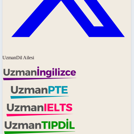
UzmanDil Ailesi