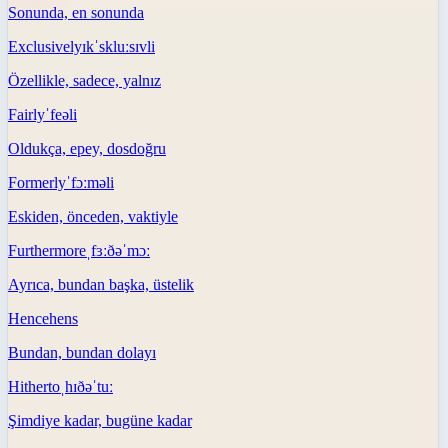
Sonunda, en sonunda
Exclusively
ɪkˈskluːsɪvli
Özellikle, sadece, yalnız
Fairly
ˈfeəli
Oldukça, epey, dosdoğru
Formerly
ˈfɔːməli
Eskiden, önceden, vaktiyle
Furthermore
ˌfɜːðəˈmɔː
Ayrıca, bundan başka, üstelik
Hence
hens
Bundan, bundan dolayı
Hitherto
ˌhɪðəˈtuː
Şimdiye kadar, bugüne kadar