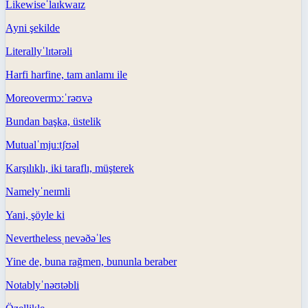
Likewise
ˈlaɪkwaɪz
Ayni şekilde
Literally
ˈlɪtərəli
Harfi harfine, tam anlamı ile
Moreover
mɔːˈrəʊvə
Bundan başka, üstelik
Mutual
ˈmjuːtʃʊəl
Karşılıklı, iki taraflı, müşterek
Namely
ˈneɪmli
Yani, şöyle ki
Nevertheless
ˌnevəðəˈles
Yine de, buna rağmen, bununla beraber
Notably
ˈnəʊtəbli