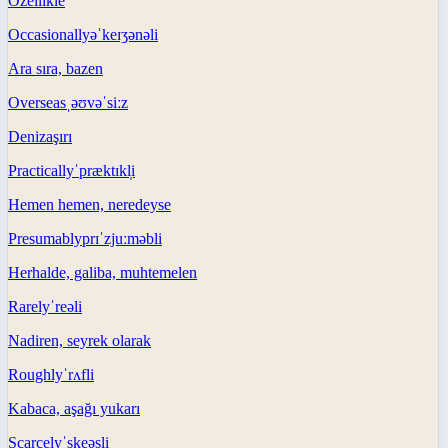
Özellikle
Occasionally
əˈkeɪʒənəli
Ara sıra, bazen
Overseas
ˌəʊvəˈsiːz
Denizaşırı
Practically
ˈpræktɪkl̩i
Hemen hemen, neredeyse
Presumably
prɪˈzjuːməbli
Herhalde, galiba, muhtemelen
Rarely
ˈreəli
Nadiren, seyrek olarak
Roughly
ˈrʌfli
Kabaca, aşağı yukarı
Scarcely
ˈskeəsli