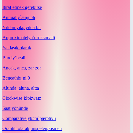
İtiraf etmek gerekirse
Annually
ˈænjuəli
Yıldan yıla, yılda bir
Approximately
əˈprɒksɪmətli
Yaklaşık olarak
Barely
ˈbeəli
Ancak, anca, zar zor
Beneath
bɪˈniːθ
Altında, altına, altta
Clockwise
ˈklɒkwaɪz
Saat yönünde
Comparatively
kəmˈpærətɪvli
Orantılı olarak, nispeten,kısmen