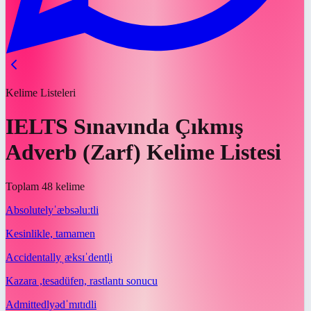
Kelime Listeleri
IELTS Sınavında Çıkmış
Adverb (Zarf) Kelime Listesi
Toplam 48 kelime
Absolutely
ˈæbsəluːtli
Kesinlikle, tamamen
Accidentally
ˌæksɪˈdentl̩i
Kazara ,tesadüfen, rastlantı sonucu
Admittedly
ədˈmɪtɪdli