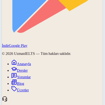
İndir
Google Play
©
2026
UzmanIELTS
— Tüm hakları saklıdır.
Anasayfa
Dersler
Yorumlar
Blog
Ücretler