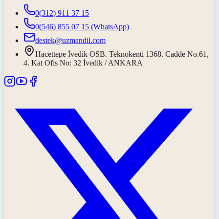
0(312) 911 37 15
0(546) 855 07 15
(WhatsApp)
destek@uzmandil.com
Hacettepe İvedik OSB. Teknokenti 1368. Cadde No.61,
4. Kat Ofis No: 32 İvedik / ANKARA