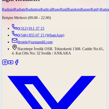
Radiant
Radiate
Radiation
Radical
Rage
Raid
Random
Range
Ratify
Ratio
İletişim Merkezi (09.00 - 22.00)
0(312) 911 37 15
0(546) 855 07 15
(WhatsApp)
destek@uzmandil.com
Hacettepe İvedik OSB. Teknokenti 1368. Cadde No.61,
4. Kat Ofis No: 32 İvedik / ANKARA