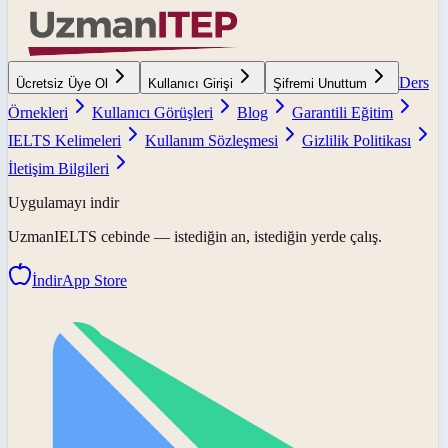
Ders
Ücretsiz Üye Ol
Kullanıcı Girişi
Şifremi Unuttum
Örnekleri
Kullanıcı Görüşleri
Blog
Garantili Eğitim
IELTS Kelimeleri
Kullanım Sözleşmesi
Gizlilik Politikası
İletişim Bilgileri
Uygulamayı indir
UzmanIELTS
cebinde — istediğin an, istediğin yerde çalış.
İndir
App Store