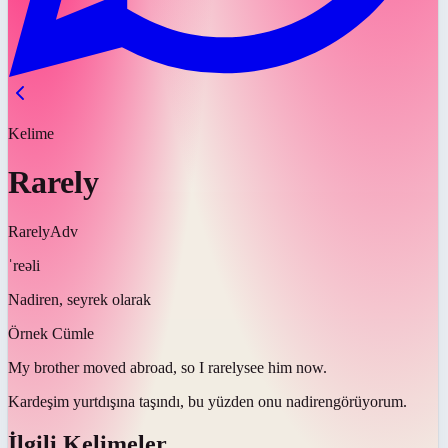
Kelime
Rarely
Rarely
Adv
ˈreəli
Nadiren, seyrek olarak
Örnek Cümle
My brother moved abroad, so I
rarely
see him now.
Kardeşim yurtdışına taşındı, bu yüzden onu
nadiren
görüyorum.
İlgili Kelimeler