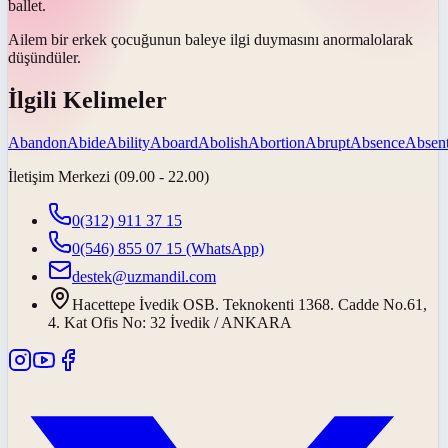
ballet.
Ailem bir erkek çocuğunun baleye ilgi duymasını
anormal
olarak
düşündüler.
İlgili Kelimeler
Abandon
Abide
Ability
Aboard
Abolish
Abortion
Abrupt
Absence
Absen
İletişim Merkezi (09.00 - 22.00)
0(312) 911 37 15
0(546) 855 07 15
(WhatsApp)
destek@uzmandil.com
Hacettepe İvedik OSB. Teknokenti 1368. Cadde No.61,
4. Kat Ofis No: 32 İvedik / ANKARA