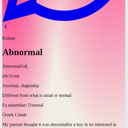
Kelime
Abnormal
Abnormal
Adj
æbˈnɔːml̩
Anormal, olağandışı
Different from what is usual or normal
Eş anlamlılar:
Unusual
Örnek Cümle
My parents thought it was
abnormal
for a boy to be interested in