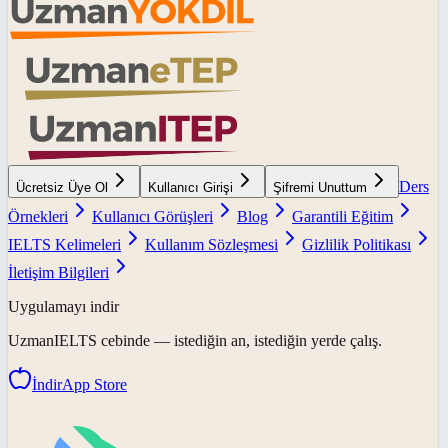
Ders
Ücretsiz Üye Ol
Kullanıcı Girişi
Şifremi Unuttum
Örnekleri
Kullanıcı Görüşleri
Blog
Garantili Eğitim
IELTS Kelimeleri
Kullanım Sözleşmesi
Gizlilik Politikası
İletişim Bilgileri
Uygulamayı indir
UzmanIELTS
cebinde — istediğin an, istediğin yerde çalış.
İndir
App Store