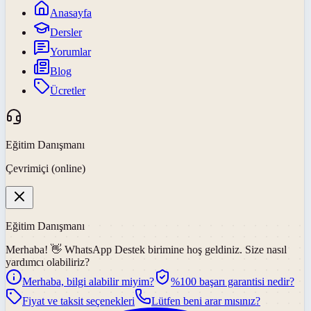
Anasayfa
Dersler
Yorumlar
Blog
Ücretler
Eğitim Danışmanı
Çevrimiçi (online)
Eğitim Danışmanı
Merhaba! 👋
WhatsApp Destek
birimine hoş geldiniz. Size nasıl
yardımcı olabiliriz?
Merhaba, bilgi alabilir miyim?
%100 başarı garantisi nedir?
Fiyat ve taksit seçenekleri
Lütfen beni arar mısınız?