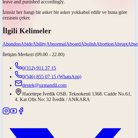
leave and punished accordingly.
İzinsiz her hangi bir asker bir asker
yok
kabul edilir ve buna göre
cezasını çeker.
İlgili Kelimeler
Abandon
Abide
Ability
Abnormal
Aboard
Abolish
Abortion
Abrupt
Abse
İletişim Merkezi (09.00 - 22.00)
0(312) 911 37 15
0(546) 855 07 15
(WhatsApp)
destek@uzmandil.com
Hacettepe İvedik OSB. Teknokenti 1368. Cadde No.61,
4. Kat Ofis No: 32 İvedik / ANKARA