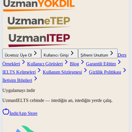
Ders
Ücretsiz Üye Ol
Kullanıcı Girişi
Şifremi Unuttum
Örnekleri
Kullanıcı Görüşleri
Blog
Garantili Eğitim
IELTS Kelimeleri
Kullanım Sözleşmesi
Gizlilik Politikası
İletişim Bilgileri
Uygulamayı indir
UzmanIELTS
cebinde — istediğin an, istediğin yerde çalış.
İndir
App Store