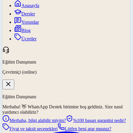
Anasayfa
Dersler
Yorumlar
Blog
Ücretler
Eğitim Danışmanı
Çevrimiçi (online)
Eğitim Danışmanı
Merhaba! 👋
WhatsApp Destek
birimine hoş geldiniz. Size nasıl
yardımcı olabiliriz?
Merhaba, bilgi alabilir miyim?
%100 başarı garantisi nedir?
Fiyat ve taksit seçenekleri
Lütfen beni arar mısınız?