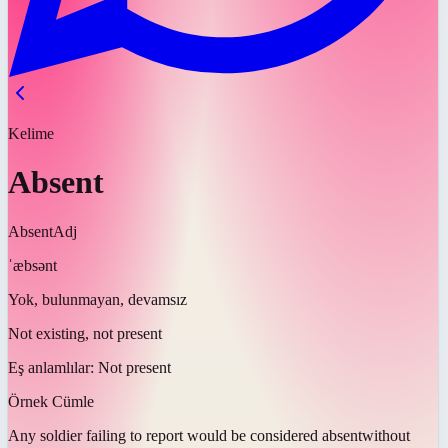
Kelime
Absent
Absent
Adj
ˈæbsənt
Yok, bulunmayan, devamsız
Not existing, not present
Eş anlamlılar:
Not present
Örnek Cümle
Any soldier failing to report would be considered
absent
without