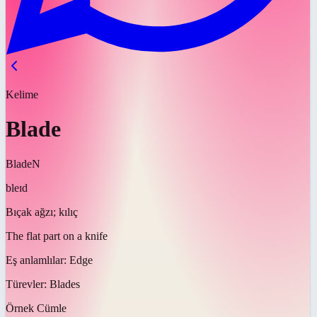
Kelime
Blade
Blade
N
bleɪd
Bıçak ağzı; kılıç
The flat part on a knife
Eş anlamlılar:
Edge
Türevler:
Blades
Örnek Cümle