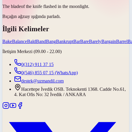
The
blade
of the knife flashed in the moonlight.
Bıçağın ağzı
ay ışığında parladı.
İlgili Kelimeler
Bake
Balance
Bald
Band
Bang
Bankrupt
Bar
Bare
Barely
Bargain
Barrel
Ba
İletişim Merkezi (09.00 - 22.00)
0(312) 911 37 15
0(546) 855 07 15
(WhatsApp)
destek@uzmandil.com
Hacettepe İvedik OSB. Teknokenti 1368. Cadde No.61,
4. Kat Ofis No: 32 İvedik / ANKARA