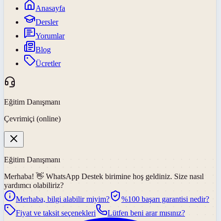
Anasayfa
Dersler
Yorumlar
Blog
Ücretler
Eğitim Danışmanı
Çevrimiçi (online)
Eğitim Danışmanı
Merhaba! 👋
WhatsApp Destek
birimine hoş geldiniz. Size nasıl
yardımcı olabiliriz?
Merhaba, bilgi alabilir miyim?
%100 başarı garantisi nedir?
Fiyat ve taksit seçenekleri
Lütfen beni arar mısınız?