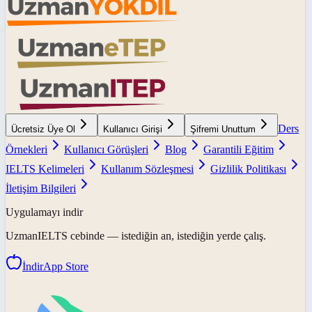
Ders
Ücretsiz Üye Ol
Kullanıcı Girişi
Şifremi Unuttum
Örnekleri
Kullanıcı Görüşleri
Blog
Garantili Eğitim
IELTS Kelimeleri
Kullanım Sözleşmesi
Gizlilik Politikası
İletişim Bilgileri
Uygulamayı indir
UzmanIELTS
cebinde — istediğin an, istediğin yerde çalış.
İndir
App Store