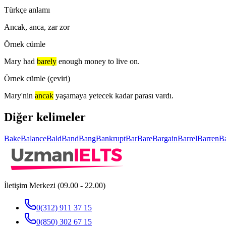
Türkçe anlamı
Ancak, anca, zar zor
Örnek cümle
Mary had
barely
enough money to live on.
Örnek cümle (çeviri)
Mary'nin
ancak
yaşamaya yetecek kadar parası vardı.
Diğer kelimeler
Bake
Balance
Bald
Band
Bang
Bankrupt
Bar
Bare
Bargain
Barrel
Barren
B
İletişim Merkezi (09.00 - 22.00)
0(312) 911 37 15
0(850) 302 67 15