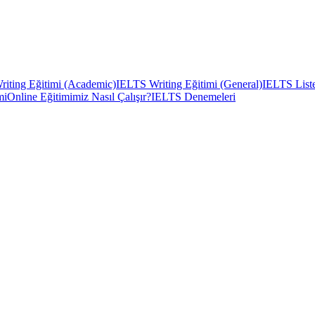
iting Eğitimi (Academic)
IELTS Writing Eğitimi (General)
IELTS Liste
mi
Online Eğitimimiz Nasıl Çalışır?
IELTS Denemeleri