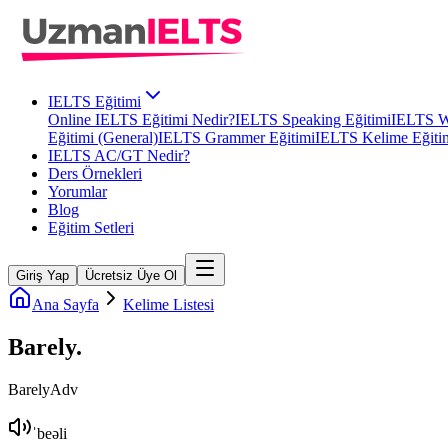
IELTS Eğitimi
Online IELTS Eğitimi Nedir?
IELTS Speaking Eğitimi
IELTS Wr
Eğitimi (General)
IELTS Grammer Eğitimi
IELTS Kelime Eğiti
IELTS AC/GT Nedir?
Ders Örnekleri
Yorumlar
Blog
Eğitim Setleri
Giriş Yap
Ücretsiz Üye Ol
Ana Sayfa
Kelime Listesi
Barely
.
Barely
Adv
ˈbeəli