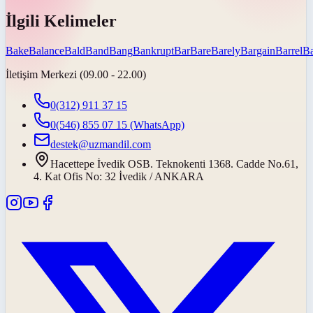
İlgili Kelimeler
Bake
Balance
Bald
Band
Bang
Bankrupt
Bar
Bare
Barely
Bargain
Barrel
Ba
İletişim Merkezi (09.00 - 22.00)
0(312) 911 37 15
0(546) 855 07 15
(WhatsApp)
destek@uzmandil.com
Hacettepe İvedik OSB. Teknokenti 1368. Cadde No.61,
4. Kat Ofis No: 32 İvedik / ANKARA