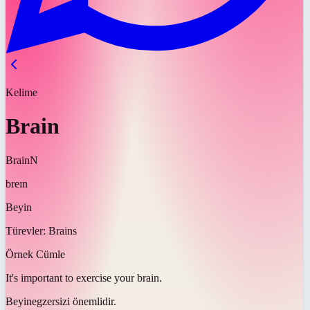
Kelime
Brain
Brain
N
breɪn
Beyin
Türevler:
Brains
Örnek Cümle
It's important to exercise your
brain
.
Beyin
egzersizi önemlidir.