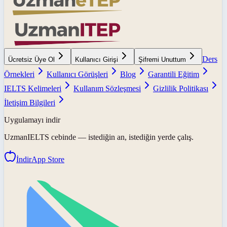
Ders
Ücretsiz Üye Ol
Kullanıcı Girişi
Şifremi Unuttum
Örnekleri
Kullanıcı Görüşleri
Blog
Garantili Eğitim
IELTS Kelimeleri
Kullanım Sözleşmesi
Gizlilik Politikası
İletişim Bilgileri
Uygulamayı indir
UzmanIELTS
cebinde — istediğin an, istediğin yerde çalış.
İndir
App Store