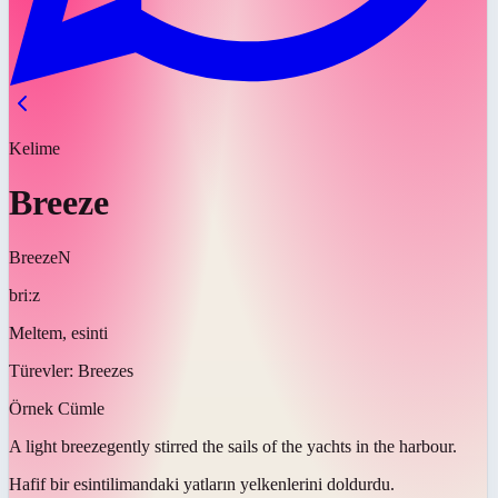
Kelime
Breeze
Breeze
N
briːz
Meltem, esinti
Türevler:
Breezes
Örnek Cümle
A light
breeze
gently stirred the sails of the yachts in the harbour.
Hafif bir
esinti
limandaki yatların yelkenlerini doldurdu.