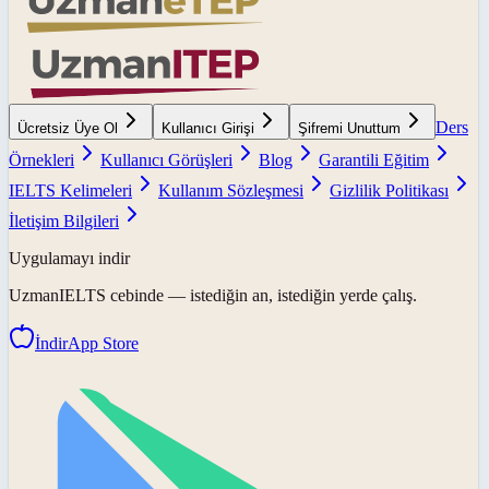
Ders
Ücretsiz Üye Ol
Kullanıcı Girişi
Şifremi Unuttum
Örnekleri
Kullanıcı Görüşleri
Blog
Garantili Eğitim
IELTS Kelimeleri
Kullanım Sözleşmesi
Gizlilik Politikası
İletişim Bilgileri
Uygulamayı indir
UzmanIELTS
cebinde — istediğin an, istediğin yerde çalış.
İndir
App Store