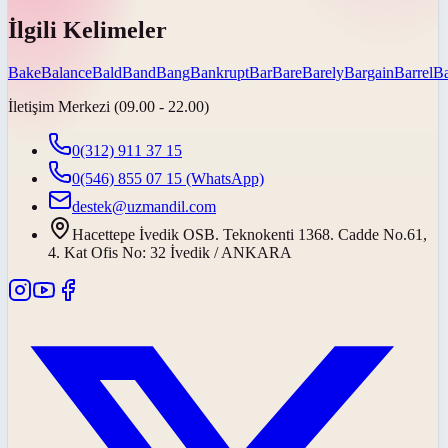
İlgili Kelimeler
Bake
Balance
Bald
Band
Bang
Bankrupt
Bar
Bare
Barely
Bargain
Barrel
Ba
İletişim Merkezi (09.00 - 22.00)
0(312) 911 37 15
0(546) 855 07 15
(WhatsApp)
destek@uzmandil.com
Hacettepe İvedik OSB. Teknokenti 1368. Cadde No.61,
4. Kat Ofis No: 32 İvedik / ANKARA