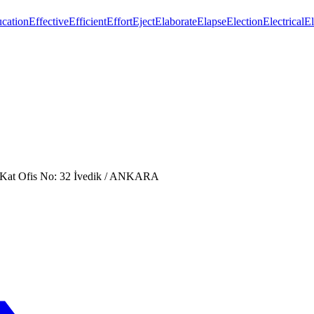
cation
Effective
Efficient
Effort
Eject
Elaborate
Elapse
Election
Electrical
El
. Kat Ofis No: 32 İvedik / ANKARA