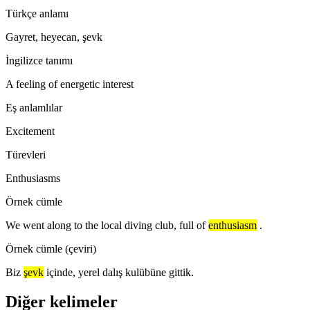
Türkçe anlamı
Gayret, heyecan, şevk
İngilizce tanımı
A feeling of energetic interest
Eş anlamlılar
Excitement
Türevleri
Enthusiasms
Örnek cümle
We went along to the local diving club, full of
enthusiasm
.
Örnek cümle (çeviri)
Biz
şevk
içinde, yerel dalış kulübüne gittik.
Diğer kelimeler