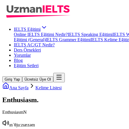
IELTS Eğitimi
Online IELTS Eğitimi Nedir?
IELTS Speaking Eğitimi
IELTS Wr
Eğitimi (General)
IELTS Grammer Eğitimi
IELTS Kelime Eğiti
IELTS AC/GT Nedir?
Ders Örnekleri
Yorumlar
Blog
Eğitim Setleri
Giriş Yap
Ücretsiz Üye Ol
Ana Sayfa
Kelime Listesi
Enthusiasm
.
Enthusiasm
N
ɪnˈθjuːzɪæzəm