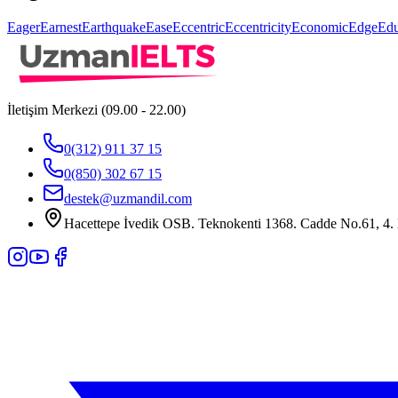
Eager
Earnest
Earthquake
Ease
Eccentric
Eccentricity
Economic
Edge
Edu
İletişim Merkezi (09.00 - 22.00)
0(312) 911 37 15
0(850) 302 67 15
destek@uzmandil.com
Hacettepe İvedik OSB. Teknokenti 1368. Cadde No.61, 4