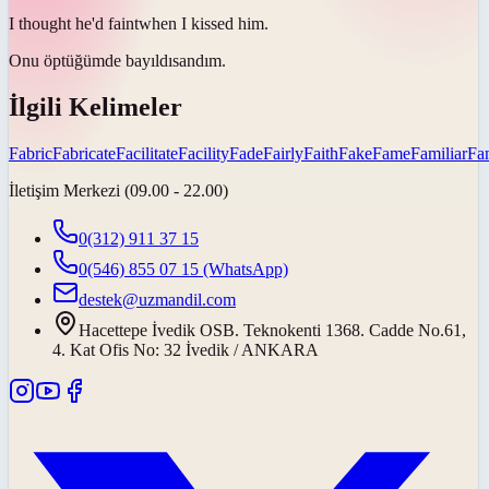
I thought he'd
faint
when I kissed him.
Onu öptüğümde
bayıldı
sandım.
İlgili Kelimeler
Fabric
Fabricate
Facilitate
Facility
Fade
Fairly
Faith
Fake
Fame
Familiar
Fa
İletişim Merkezi (09.00 - 22.00)
0(312) 911 37 15
0(546) 855 07 15
(WhatsApp)
destek@uzmandil.com
Hacettepe İvedik OSB. Teknokenti 1368. Cadde No.61,
4. Kat Ofis No: 32 İvedik / ANKARA