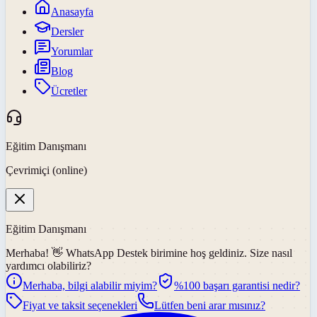
Anasayfa
Dersler
Yorumlar
Blog
Ücretler
Eğitim Danışmanı
Çevrimiçi (online)
Eğitim Danışmanı
Merhaba! 👋
WhatsApp Destek
birimine hoş geldiniz. Size nasıl
yardımcı olabiliriz?
Merhaba, bilgi alabilir miyim?
%100 başarı garantisi nedir?
Fiyat ve taksit seçenekleri
Lütfen beni arar mısınız?