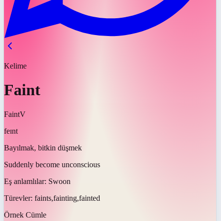
Kelime
Faint
Faint
V
feɪnt
Bayılmak, bitkin düşmek
Suddenly become unconscious
Eş anlamlılar:
Swoon
Türevler:
faints,fainting,fainted
Örnek Cümle