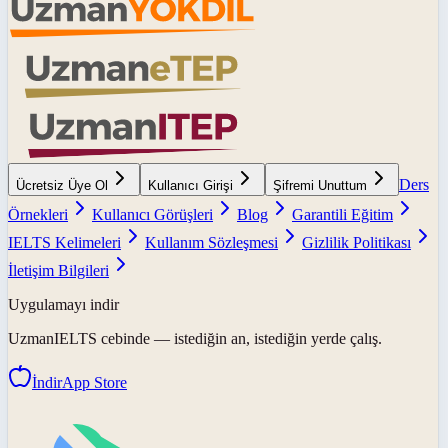
Ders
Ücretsiz Üye Ol
Kullanıcı Girişi
Şifremi Unuttum
Örnekleri
Kullanıcı Görüşleri
Blog
Garantili Eğitim
IELTS Kelimeleri
Kullanım Sözleşmesi
Gizlilik Politikası
İletişim Bilgileri
Uygulamayı indir
UzmanIELTS
cebinde — istediğin an, istediğin yerde çalış.
İndir
App Store