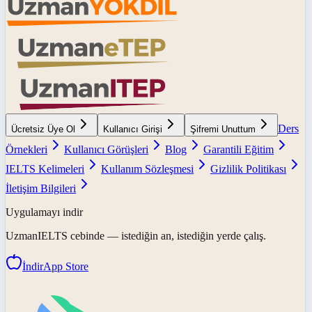
Ders
Ücretsiz Üye Ol
Kullanıcı Girişi
Şifremi Unuttum
Örnekleri
Kullanıcı Görüşleri
Blog
Garantili Eğitim
IELTS Kelimeleri
Kullanım Sözleşmesi
Gizlilik Politikası
İletişim Bilgileri
Uygulamayı indir
UzmanIELTS
cebinde — istediğin an, istediğin yerde çalış.
İndir
App Store