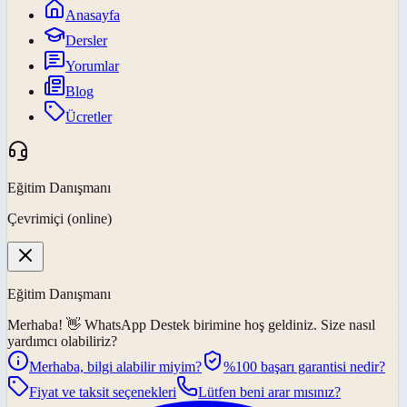
Anasayfa
Dersler
Yorumlar
Blog
Ücretler
Eğitim Danışmanı
Çevrimiçi (online)
Eğitim Danışmanı
Merhaba! 👋
WhatsApp Destek
birimine hoş geldiniz. Size nasıl
yardımcı olabiliriz?
Merhaba, bilgi alabilir miyim?
%100 başarı garantisi nedir?
Fiyat ve taksit seçenekleri
Lütfen beni arar mısınız?