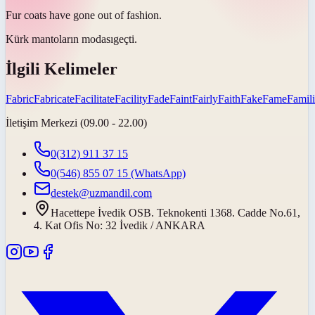
Fur coats have gone out of
fashion
.
Kürk mantoların
modası
geçti.
İlgili Kelimeler
Fabric
Fabricate
Facilitate
Facility
Fade
Faint
Fairly
Faith
Fake
Fame
Famili
İletişim Merkezi (09.00 - 22.00)
0(312) 911 37 15
0(546) 855 07 15
(WhatsApp)
destek@uzmandil.com
Hacettepe İvedik OSB. Teknokenti 1368. Cadde No.61,
4. Kat Ofis No: 32 İvedik / ANKARA