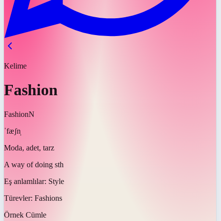
Kelime
Fashion
Fashion
N
ˈfæʃn̩
Moda, adet, tarz
A way of doing sth
Eş anlamlılar:
Style
Türevler:
Fashions
Örnek Cümle