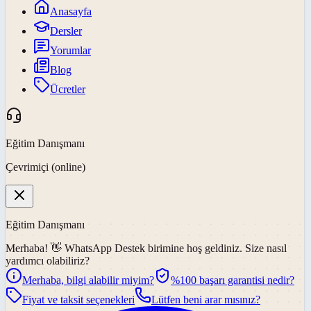
Anasayfa
Dersler
Yorumlar
Blog
Ücretler
Eğitim Danışmanı
Çevrimiçi (online)
Eğitim Danışmanı
Merhaba! 👋
WhatsApp Destek
birimine hoş geldiniz. Size nasıl
yardımcı olabiliriz?
Merhaba, bilgi alabilir miyim?
%100 başarı garantisi nedir?
Fiyat ve taksit seçenekleri
Lütfen beni arar mısınız?