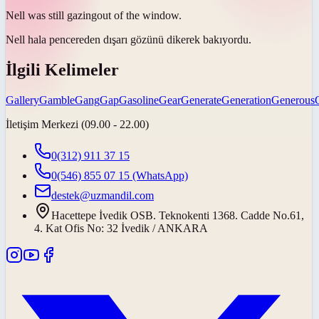
Nell was still
gazing
out of the window.
Nell hala pencereden dışarı
gözünü dikerek bakıyordu
.
İlgili Kelimeler
Gallery
Gamble
Gang
Gap
Gasoline
Gear
Generate
Generation
Generous
İletişim Merkezi (09.00 - 22.00)
0(312) 911 37 15
0(546) 855 07 15
(WhatsApp)
destek@uzmandil.com
Hacettepe İvedik OSB. Teknokenti 1368. Cadde No.61,
4. Kat Ofis No: 32 İvedik / ANKARA