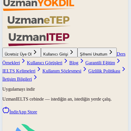
Ders
Ücretsiz Üye Ol
Kullanıcı Girişi
Şifremi Unuttum
Örnekleri
Kullanıcı Görüşleri
Blog
Garantili Eğitim
IELTS Kelimeleri
Kullanım Sözleşmesi
Gizlilik Politikası
İletişim Bilgileri
Uygulamayı indir
UzmanIELTS
cebinde — istediğin an, istediğin yerde çalış.
İndir
App Store