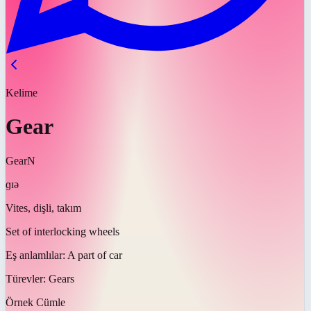
Kelime
Gear
Gear
N
ɡɪə
Vites, dişli, takım
Set of interlocking wheels
Eş anlamlılar:
A part of car
Türevler:
Gears
Örnek Cümle