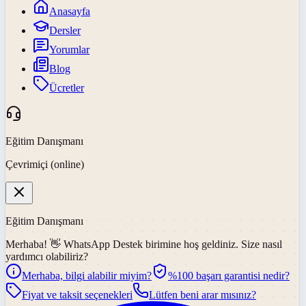
Anasayfa
Dersler
Yorumlar
Blog
Ücretler
Eğitim Danışmanı
Çevrimiçi (online)
Eğitim Danışmanı
Merhaba! 👋
WhatsApp Destek
birimine hoş geldiniz. Size nasıl
yardımcı olabiliriz?
Merhaba, bilgi alabilir miyim?
%100 başarı garantisi nedir?
Fiyat ve taksit seçenekleri
Lütfen beni arar mısınız?