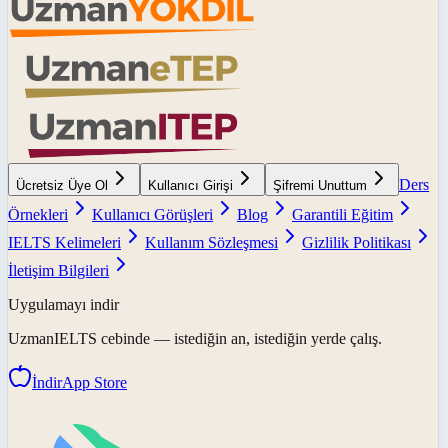
Ders
Ücretsiz Üye Ol
Kullanıcı Girişi
Şifremi Unuttum
Örnekleri
Kullanıcı Görüşleri
Blog
Garantili Eğitim
IELTS Kelimeleri
Kullanım Sözleşmesi
Gizlilik Politikası
İletişim Bilgileri
Uygulamayı indir
UzmanIELTS
cebinde — istediğin an, istediğin yerde çalış.
İndir
App Store