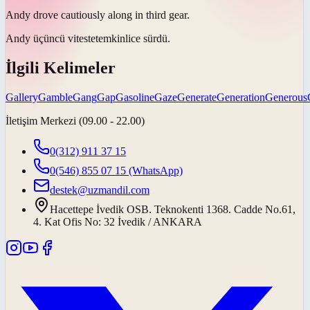
Andy drove cautiously along in third
gear
.
Andy üçüncü
viteste
temkinlice sürdü.
İlgili Kelimeler
Gallery
Gamble
Gang
Gap
Gasoline
Gaze
Generate
Generation
Generous
İletişim Merkezi (09.00 - 22.00)
0(312) 911 37 15
0(546) 855 07 15
(WhatsApp)
destek@uzmandil.com
Hacettepe İvedik OSB. Teknokenti 1368. Cadde No.61,
4. Kat Ofis No: 32 İvedik / ANKARA