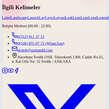
İlgili Kelimeler
Label
Landscape
Launch
Lay
Layer
Layout
Leak
Lean
Leap
Legal
Legend
İletişim Merkezi (09.00 - 22.00)
0(312) 911 37 15
0(546) 855 07 15
(WhatsApp)
destek@uzmandil.com
Hacettepe İvedik OSB. Teknokenti 1368. Cadde No.61,
4. Kat Ofis No: 32 İvedik / ANKARA