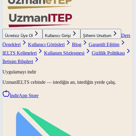
Ders
Ücretsiz Üye Ol
Kullanıcı Girişi
Şifremi Unuttum
Örnekleri
Kullanıcı Görüşleri
Blog
Garantili Eğitim
IELTS Kelimeleri
Kullanım Sözleşmesi
Gizlilik Politikası
İletişim Bilgileri
Uygulamayı indir
UzmanIELTS
cebinde — istediğin an, istediğin yerde çalış.
İndir
App Store