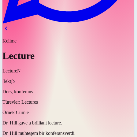
Kelime
Lecture
Lecture
N
ˈlektʃə
Ders, konferans
Türevler:
Lectures
Örnek Cümle
Dr. Hill gave a brilliant
lecture
.
Dr. Hill muhteşem bir
konferans
verdi.