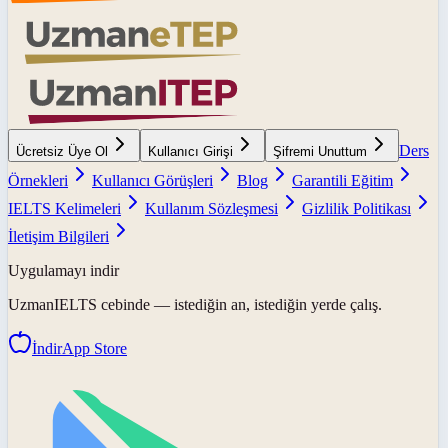
Ders
Ücretsiz Üye Ol
Kullanıcı Girişi
Şifremi Unuttum
Örnekleri
Kullanıcı Görüşleri
Blog
Garantili Eğitim
IELTS Kelimeleri
Kullanım Sözleşmesi
Gizlilik Politikası
İletişim Bilgileri
Uygulamayı indir
UzmanIELTS
cebinde — istediğin an, istediğin yerde çalış.
İndir
App Store