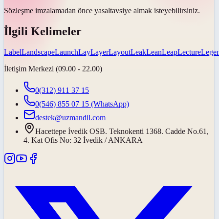
Sözleşme imzalamadan önce
yasal
tavsiye almak isteyebilirsiniz.
İlgili Kelimeler
Label
Landscape
Launch
Lay
Layer
Layout
Leak
Lean
Leap
Lecture
Lege
İletişim Merkezi (09.00 - 22.00)
0(312) 911 37 15
0(546) 855 07 15
(WhatsApp)
destek@uzmandil.com
Hacettepe İvedik OSB. Teknokenti 1368. Cadde No.61,
4. Kat Ofis No: 32 İvedik / ANKARA