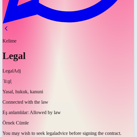
Kelime
Legal
Legal
Adj
ˈliːɡl̩
Yasal, hukuk, kanuni
Connected with the law
Eş anlamlılar:
Allowed by law
Örnek Cümle
You may wish to seek
legal
advice before signing the contract.