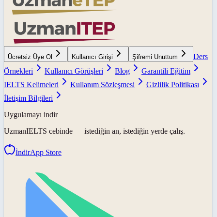
Ders
Ücretsiz Üye Ol
Kullanıcı Girişi
Şifremi Unuttum
Örnekleri
Kullanıcı Görüşleri
Blog
Garantili Eğitim
IELTS Kelimeleri
Kullanım Sözleşmesi
Gizlilik Politikası
İletişim Bilgileri
Uygulamayı indir
UzmanIELTS
cebinde — istediğin an, istediğin yerde çalış.
İndir
App Store