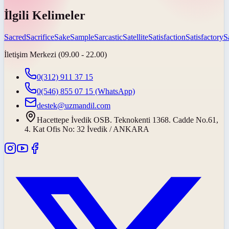
İlgili Kelimeler
Sacred
Sacrifice
Sake
Sample
Sarcastic
Satellite
Satisfaction
Satisfactory
S
İletişim Merkezi (09.00 - 22.00)
0(312) 911 37 15
0(546) 855 07 15
(WhatsApp)
destek@uzmandil.com
Hacettepe İvedik OSB. Teknokenti 1368. Cadde No.61,
4. Kat Ofis No: 32 İvedik / ANKARA