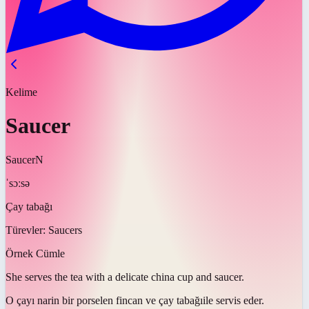
Kelime
Saucer
Saucer
N
ˈsɔːsə
Çay tabağı
Türevler:
Saucers
Örnek Cümle
She serves the tea with a delicate china cup and
saucer
.
O çayı narin bir porselen fincan ve
çay tabağı
ile servis eder.