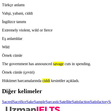
Türkçe anlamı
Vahşi, yabani, ciddi
İngilizce tanımı
Extremely violent, wild or fierce
Eş anlamlılar
Wild
Örnek cümle
The government has announced
savage
cuts in spending.
Örnek cümle (çeviri)
Hükümet harcamalarında
ciddi
kesintiler açıkladı.
Diğer kelimeler
Sacred
Sacrifice
Sake
Sample
Sarcastic
Satellite
Satisfaction
Satisfactory
S