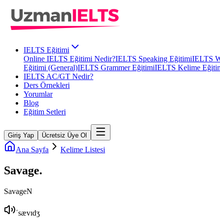
IELTS Eğitimi
Online IELTS Eğitimi Nedir?
IELTS Speaking Eğitimi
IELTS Wr
Eğitimi (General)
IELTS Grammer Eğitimi
IELTS Kelime Eğiti
IELTS AC/GT Nedir?
Ders Örnekleri
Yorumlar
Blog
Eğitim Setleri
Giriş Yap
Ücretsiz Üye Ol
Ana Sayfa
Kelime Listesi
Savage
.
Savage
N
ˈsævɪdʒ