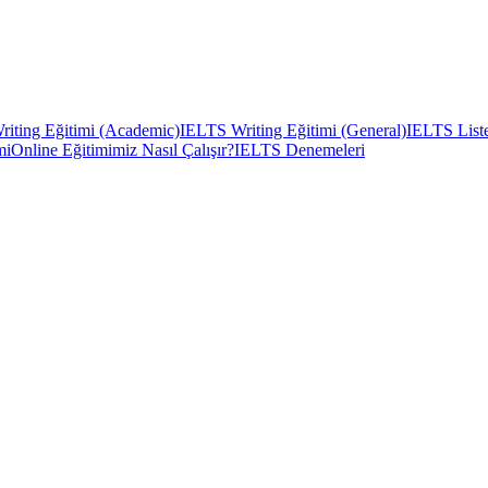
iting Eğitimi (Academic)
IELTS Writing Eğitimi (General)
IELTS Liste
mi
Online Eğitimimiz Nasıl Çalışır?
IELTS Denemeleri