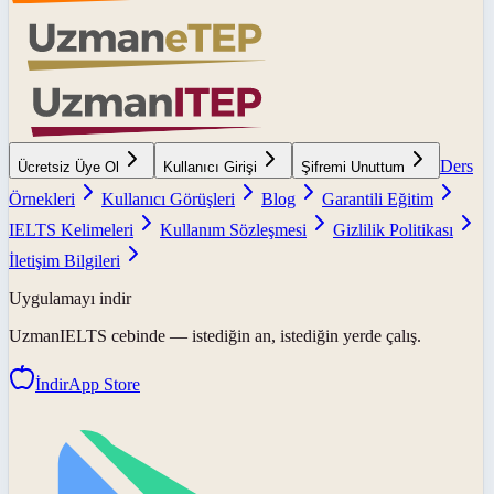
Ders
Ücretsiz Üye Ol
Kullanıcı Girişi
Şifremi Unuttum
Örnekleri
Kullanıcı Görüşleri
Blog
Garantili Eğitim
IELTS Kelimeleri
Kullanım Sözleşmesi
Gizlilik Politikası
İletişim Bilgileri
Uygulamayı indir
UzmanIELTS
cebinde — istediğin an, istediğin yerde çalış.
İndir
App Store