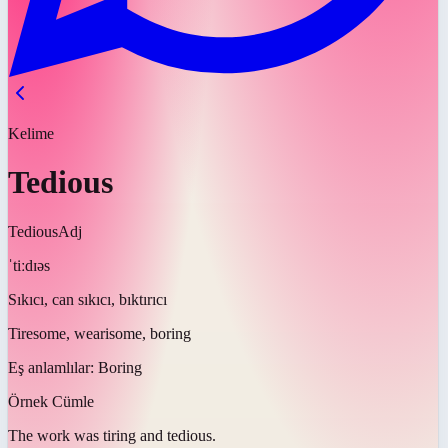
Kelime
Tedious
Tedious
Adj
ˈtiːdɪəs
Sıkıcı, can sıkıcı, bıktırıcı
Tiresome, wearisome, boring
Eş anlamlılar:
Boring
Örnek Cümle
The work was tiring and
tedious
.