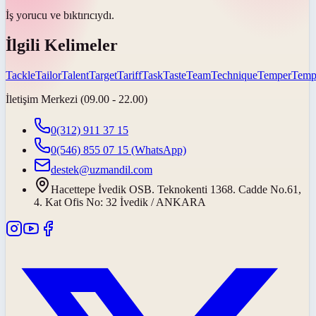
İş yorucu ve
bıktırıcıydı
.
İlgili Kelimeler
Tackle
Tailor
Talent
Target
Tariff
Task
Taste
Team
Technique
Temper
Temp
İletişim Merkezi (09.00 - 22.00)
0(312) 911 37 15
0(546) 855 07 15
(WhatsApp)
destek@uzmandil.com
Hacettepe İvedik OSB. Teknokenti 1368. Cadde No.61,
4. Kat Ofis No: 32 İvedik / ANKARA