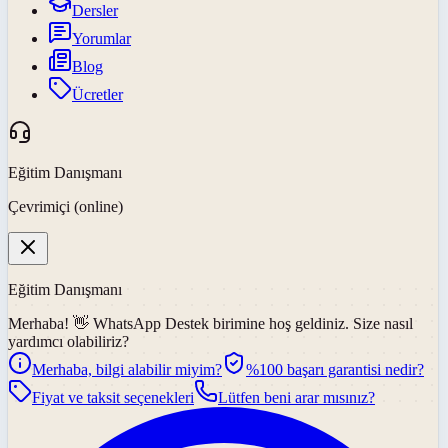
Dersler
Yorumlar
Blog
Ücretler
Eğitim Danışmanı
Çevrimiçi (online)
Eğitim Danışmanı
Merhaba! 👋
WhatsApp Destek
birimine hoş geldiniz. Size nasıl
yardımcı olabiliriz?
Merhaba, bilgi alabilir miyim?
%100 başarı garantisi nedir?
Fiyat ve taksit seçenekleri
Lütfen beni arar mısınız?