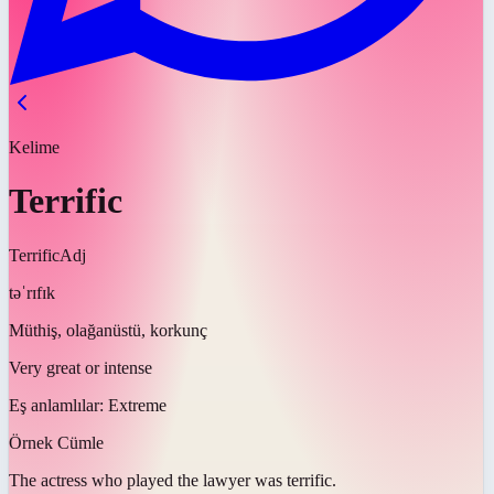
Kelime
Terrific
Terrific
Adj
təˈrɪfɪk
Müthiş, olağanüstü, korkunç
Very great or intense
Eş anlamlılar:
Extreme
Örnek Cümle
The actress who played the lawyer was
terrific
.