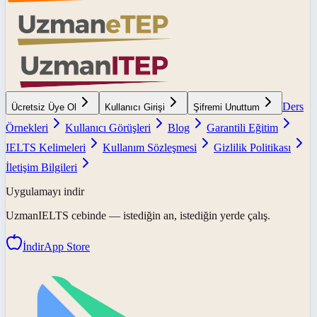
Ders
Ücretsiz Üye Ol
Kullanıcı Girişi
Şifremi Unuttum
Örnekleri
Kullanıcı Görüşleri
Blog
Garantili Eğitim
IELTS Kelimeleri
Kullanım Sözleşmesi
Gizlilik Politikası
İletişim Bilgileri
Uygulamayı indir
UzmanIELTS
cebinde — istediğin an, istediğin yerde çalış.
İndir
App Store