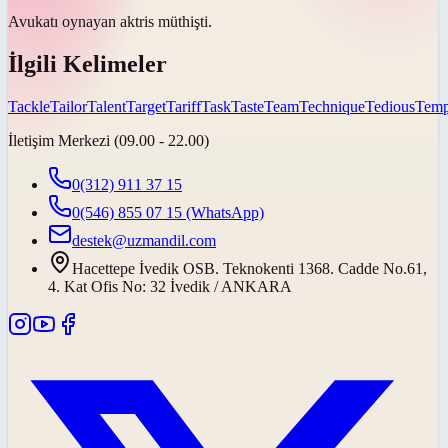
Avukatı oynayan aktris
müthişti
.
İlgili Kelimeler
Tackle
Tailor
Talent
Target
Tariff
Task
Taste
Team
Technique
Tedious
Temp
İletişim Merkezi (09.00 - 22.00)
0(312) 911 37 15
0(546) 855 07 15
(WhatsApp)
destek@uzmandil.com
Hacettepe İvedik OSB. Teknokenti 1368. Cadde No.61,
4. Kat Ofis No: 32 İvedik / ANKARA