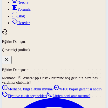
Dersler
Yorumlar
Blog
Ücretler
Eğitim Danışmanı
Çevrimiçi (online)
Eğitim Danışmanı
Merhaba! 👋
WhatsApp Destek
birimine hoş geldiniz. Size nasıl
yardımcı olabiliriz?
Merhaba, bilgi alabilir miyim?
%100 başarı garantisi nedir?
Fiyat ve taksit seçenekleri
Lütfen beni arar mısınız?