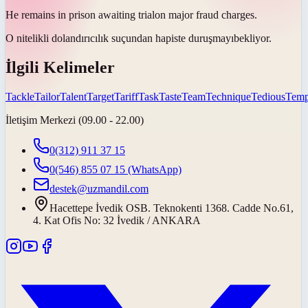
He remains in prison awaiting
trial
on major fraud charges.
O nitelikli dolandırıcılık suçundan hapiste
duruşmayı
bekliyor.
İlgili Kelimeler
Tackle
Tailor
Talent
Target
Tariff
Task
Taste
Team
Technique
Tedious
Temp
İletişim Merkezi (09.00 - 22.00)
0(312) 911 37 15
0(546) 855 07 15
(WhatsApp)
destek@uzmandil.com
Hacettepe İvedik OSB. Teknokenti 1368. Cadde No.61,
4. Kat Ofis No: 32 İvedik / ANKARA