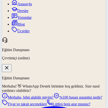
Anasayfa
Dersler
Yorumlar
Blog
Ücretler
Eğitim Danışmanı
Çevrimiçi (online)
Eğitim Danışmanı
Merhaba! 👋
WhatsApp Destek
birimine hoş geldiniz. Size nasıl
yardımcı olabiliriz?
Merhaba, bilgi alabilir miyim?
%100 başarı garantisi nedir?
Fiyat ve taksit seçenekleri
Lütfen beni arar mısınız?