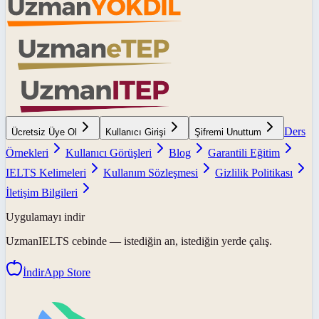
Ders
Ücretsiz Üye Ol
Kullanıcı Girişi
Şifremi Unuttum
Örnekleri
Kullanıcı Görüşleri
Blog
Garantili Eğitim
IELTS Kelimeleri
Kullanım Sözleşmesi
Gizlilik Politikası
İletişim Bilgileri
Uygulamayı indir
UzmanIELTS
cebinde — istediğin an, istediğin yerde çalış.
İndir
App Store