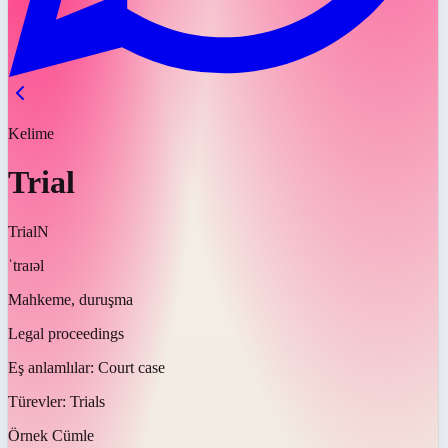
Kelime
Trial
Trial
N
ˈtraɪəl
Mahkeme, duruşma
Legal proceedings
Eş anlamlılar:
Court case
Türevler:
Trials
Örnek Cümle