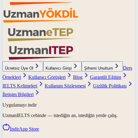
Ders
Ücretsiz Üye Ol
Kullanıcı Girişi
Şifremi Unuttum
Örnekleri
Kullanıcı Görüşleri
Blog
Garantili Eğitim
IELTS Kelimeleri
Kullanım Sözleşmesi
Gizlilik Politikası
İletişim Bilgileri
Uygulamayı indir
UzmanIELTS
cebinde — istediğin an, istediğin yerde çalış.
İndir
App Store