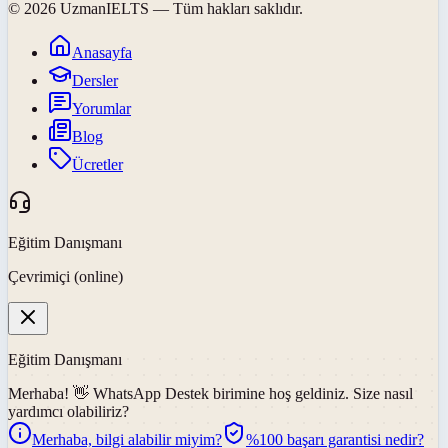
©
2026
UzmanIELTS
— Tüm hakları saklıdır.
Anasayfa
Dersler
Yorumlar
Blog
Ücretler
Eğitim Danışmanı
Çevrimiçi (online)
Eğitim Danışmanı
Merhaba! 👋
WhatsApp Destek
birimine hoş geldiniz. Size nasıl
yardımcı olabiliriz?
Merhaba, bilgi alabilir miyim?
%100 başarı garantisi nedir?