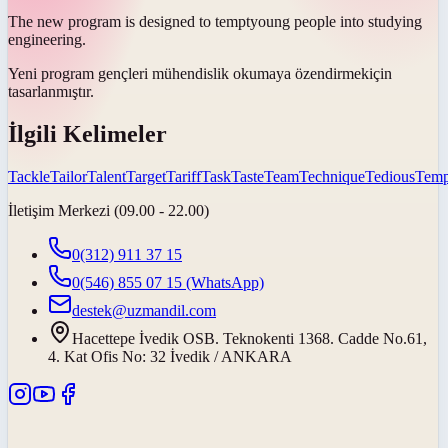
The new program is designed to
tempt
young people into studying
engineering.
Yeni program gençleri mühendislik okumaya
özendirmek
için
tasarlanmıştır.
İlgili Kelimeler
Tackle
Tailor
Talent
Target
Tariff
Task
Taste
Team
Technique
Tedious
Temp
İletişim Merkezi (09.00 - 22.00)
0(312) 911 37 15
0(546) 855 07 15
(WhatsApp)
destek@uzmandil.com
Hacettepe İvedik OSB. Teknokenti 1368. Cadde No.61,
4. Kat Ofis No: 32 İvedik / ANKARA