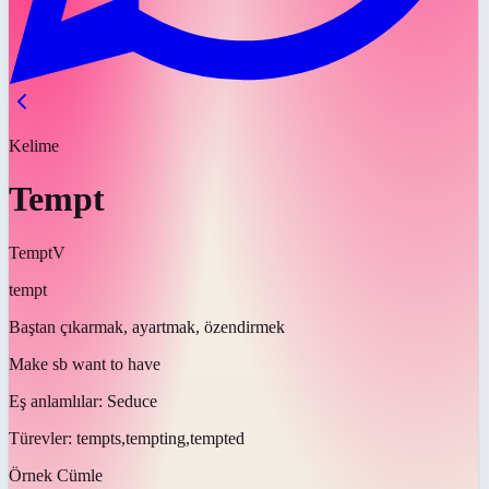
Kelime
Tempt
Tempt
V
tempt
Baştan çıkarmak, ayartmak, özendirmek
Make sb want to have
Eş anlamlılar:
Seduce
Türevler:
tempts,tempting,tempted
Örnek Cümle