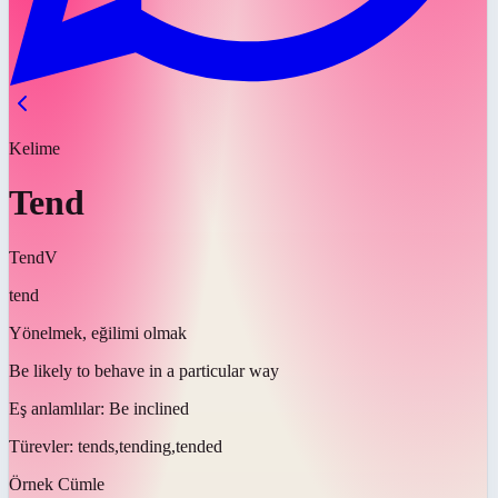
Kelime
Tend
Tend
V
tend
Yönelmek, eğilimi olmak
Be likely to behave in a particular way
Eş anlamlılar:
Be inclined
Türevler:
tends,tending,tended
Örnek Cümle