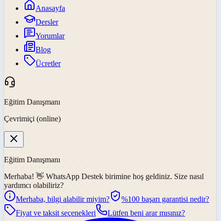
Anasayfa
Dersler
Yorumlar
Blog
Ücretler
Eğitim Danışmanı
Çevrimiçi (online)
Eğitim Danışmanı
Merhaba! 👋
WhatsApp Destek
birimine hoş geldiniz. Size nasıl
yardımcı olabiliriz?
Merhaba, bilgi alabilir miyim?
%100 başarı garantisi nedir?
Fiyat ve taksit seçenekleri
Lütfen beni arar mısınız?