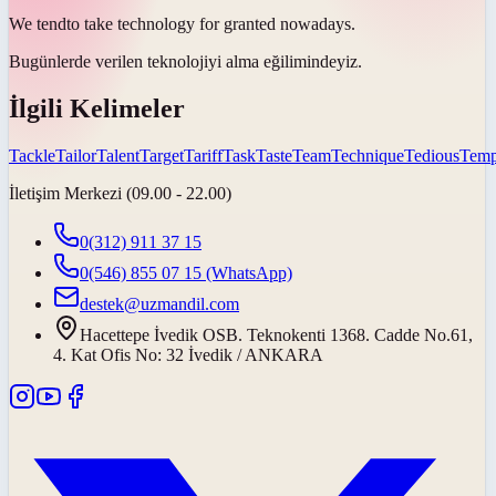
We
tend
to take technology for granted nowadays.
Bugünlerde verilen teknolojiyi alma
eğilimindeyiz
.
İlgili Kelimeler
Tackle
Tailor
Talent
Target
Tariff
Task
Taste
Team
Technique
Tedious
Temp
İletişim Merkezi (09.00 - 22.00)
0(312) 911 37 15
0(546) 855 07 15
(WhatsApp)
destek@uzmandil.com
Hacettepe İvedik OSB. Teknokenti 1368. Cadde No.61,
4. Kat Ofis No: 32 İvedik / ANKARA