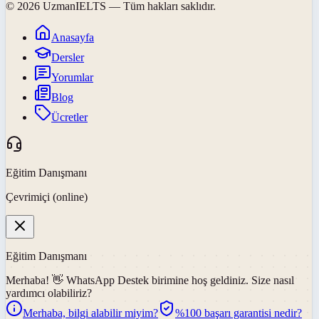
©
2026
UzmanIELTS
— Tüm hakları saklıdır.
Anasayfa
Dersler
Yorumlar
Blog
Ücretler
Eğitim Danışmanı
Çevrimiçi (online)
Eğitim Danışmanı
Merhaba! 👋
WhatsApp Destek
birimine hoş geldiniz. Size nasıl
yardımcı olabiliriz?
Merhaba, bilgi alabilir miyim?
%100 başarı garantisi nedir?