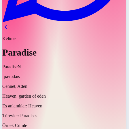
Kelime
Paradise
Paradise
N
ˈpærədaɪs
Cennet, Aden
Heaven, garden of eden
Eş anlamlılar:
Heaven
Türevler:
Paradises
Örnek Cümle