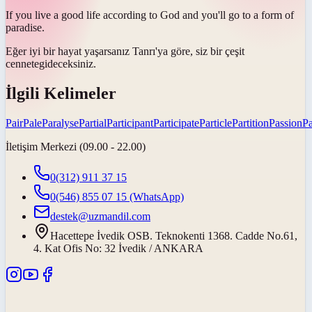
If you live a good life according to God and you'll go to a form of
paradise
.
Eğer iyi bir hayat yaşarsanız Tanrı'ya göre, siz bir çeşit
cennete
gideceksiniz.
İlgili Kelimeler
Pair
Pale
Paralyse
Partial
Participant
Participate
Particle
Partition
Passion
Pa
İletişim Merkezi (09.00 - 22.00)
0(312) 911 37 15
0(546) 855 07 15
(WhatsApp)
destek@uzmandil.com
Hacettepe İvedik OSB. Teknokenti 1368. Cadde No.61,
4. Kat Ofis No: 32 İvedik / ANKARA