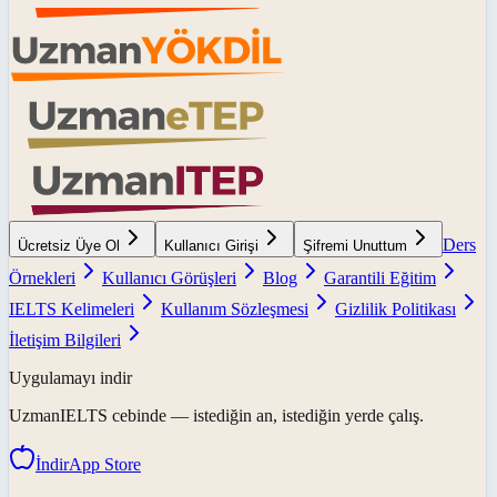
Ders
Ücretsiz Üye Ol
Kullanıcı Girişi
Şifremi Unuttum
Örnekleri
Kullanıcı Görüşleri
Blog
Garantili Eğitim
IELTS Kelimeleri
Kullanım Sözleşmesi
Gizlilik Politikası
İletişim Bilgileri
Uygulamayı indir
UzmanIELTS
cebinde — istediğin an, istediğin yerde çalış.
İndir
App Store