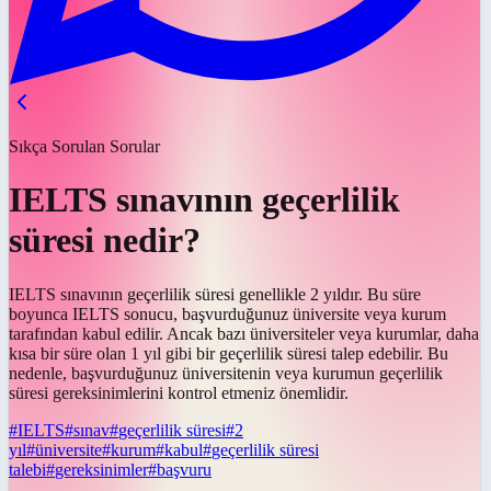
Sıkça Sorulan Sorular
IELTS sınavının geçerlilik
süresi nedir?
IELTS sınavının geçerlilik süresi genellikle 2 yıldır. Bu süre
boyunca IELTS sonucu, başvurduğunuz üniversite veya kurum
tarafından kabul edilir. Ancak bazı üniversiteler veya kurumlar, daha
kısa bir süre olan 1 yıl gibi bir geçerlilik süresi talep edebilir. Bu
nedenle, başvurduğunuz üniversitenin veya kurumun geçerlilik
süresi gereksinimlerini kontrol etmeniz önemlidir.
#
IELTS
#
sınav
#
geçerlilik süresi
#
2
yıl
#
üniversite
#
kurum
#
kabul
#
geçerlilik süresi
talebi
#
gereksinimler
#
başvuru