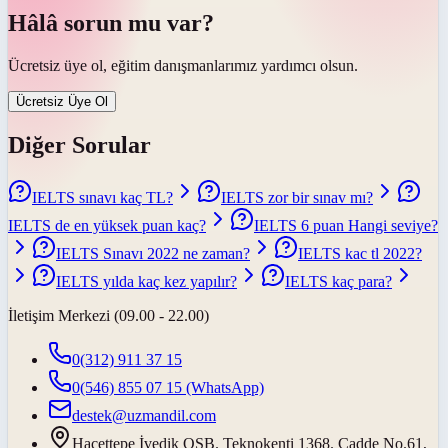
Hâlâ sorun mu var?
Ücretsiz üye ol, eğitim danışmanlarımız yardımcı olsun.
Ücretsiz Üye Ol
Diğer Sorular
IELTS sınavı kaç TL?
IELTS zor bir sınav mı?
IELTS de en yüksek puan kaç?
IELTS 6 puan Hangi seviye?
IELTS Sınavı 2022 ne zaman?
IELTS kac tl 2022?
IELTS yılda kaç kez yapılır?
IELTS kaç para?
İletişim Merkezi (09.00 - 22.00)
0(312) 911 37 15
0(546) 855 07 15
(WhatsApp)
destek@uzmandil.com
Hacettepe İvedik OSB. Teknokenti 1368. Cadde No.61,