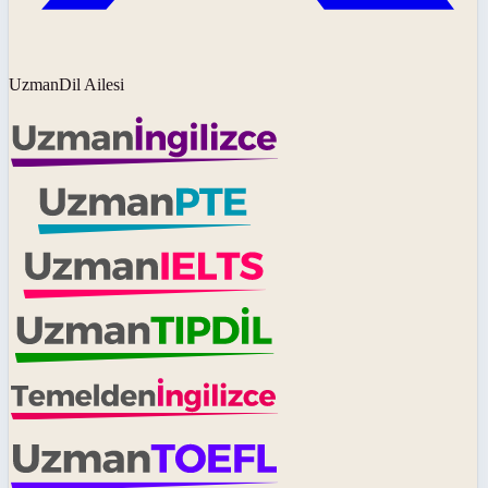
UzmanDil Ailesi