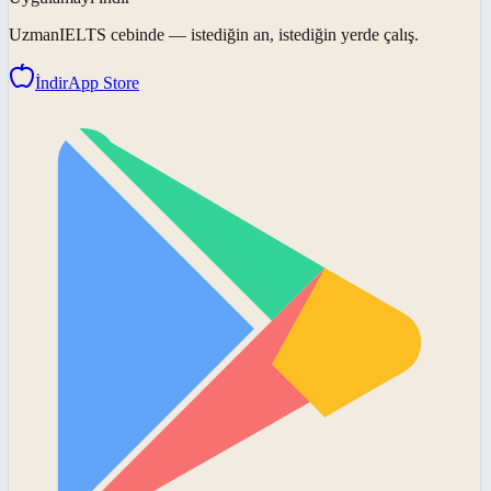
UzmanIELTS
cebinde — istediğin an, istediğin yerde çalış.
İndir
App Store